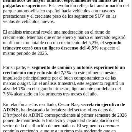
neumáticos de mayor tamaño, especialmente en llantas de 18
pulgadas o superiores
. Esta evolución refleja la transformación del
parque automovilístico español hacia vehículos con mayores
prestaciones y el creciente peso de los segmentos SUV en las
ventas de vehículos nuevos.
El análisis trimestral revela una moderación en el ritmo de
crecimiento. Mientras que entre enero y marzo el mercado registró
un dinamismo notable con un crecimiento del 5,2%,
el segundo
trimestre cerró con un ligero descenso del -0,5%
respecto al
mismo periodo de 2025.
Por su parte, el
segmento de camión y autobús experimentó un
crecimiento muy robusto del 7,2%
en este primer semestre,
impulsado principalmente por el buen comportamiento de las
marcas
budget
. En el análisis trimestral, este segmento registró un
alza del
7%
en el segundo trimestre, ligeramente por debajo del
7,5% alcanzado en los primeros tres meses del año.
En relación a estos resultado,
Óscar Bas, secretario ejecutivo de
ADINE,
ha destacado la fortaleza del sector: «Los datos del
Distripool
de ADINE correspondientes al primer semestre de 2026
ponen de manifiesto la fortaleza y capacidad de adaptación del
sector de la distribución de neumáticos. El segmento
consumer
continúa creciendo, aunque a un ritmo más moderado que en