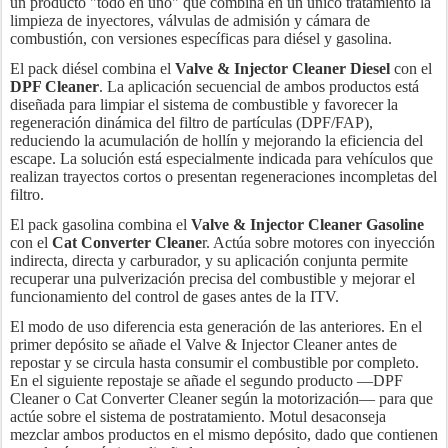
un producto "todo en uno" que combina en un único tratamiento la
limpieza de inyectores, válvulas de admisión y cámara de
combustión, con versiones específicas para diésel y gasolina.
El pack diésel combina el
Valve & Injector Cleaner Diesel
con el
DPF Cleaner
. La aplicación secuencial de ambos productos está
diseñada para limpiar el sistema de combustible y favorecer la
regeneración dinámica del filtro de partículas (DPF/FAP),
reduciendo la acumulación de hollín y mejorando la eficiencia del
escape. La solución está especialmente indicada para vehículos que
realizan trayectos cortos o presentan regeneraciones incompletas del
filtro.
El pack gasolina combina el
Valve & Injector Cleaner Gasoline
con el
Cat Converter Cleane
r. Actúa sobre motores con inyección
indirecta, directa y carburador, y su aplicación conjunta permite
recuperar una pulverización precisa del combustible y mejorar el
funcionamiento del control de gases antes de la ITV.
El modo de uso diferencia esta generación de las anteriores. En el
primer depósito se añade el Valve & Injector Cleaner antes de
repostar y se circula hasta consumir el combustible por completo.
En el siguiente repostaje se añade el segundo producto —DPF
Cleaner o Cat Converter Cleaner según la motorización— para que
actúe sobre el sistema de postratamiento. Motul desaconseja
mezclar ambos productos en el mismo depósito, dado que contienen