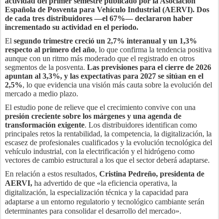
actividad del primer semestre publicado por la Asociación
Española de Posventa para Vehículo Industrial (AERVI). Dos
de cada tres distribuidores —el 67%— declararon haber
incrementado su actividad en el periodo.
El
segundo trimestre creció un 2,7% interanual y un 1,3%
respecto al primero del año
, lo que confirma la tendencia positiva
aunque con un ritmo más moderado que el registrado en otros
segmentos de la posventa.
Las previsiones para el cierre de 2026
apuntan al 3,3%, y las expectativas para 2027 se sitúan en el
2,5%
, lo que evidencia una visión más cauta sobre la evolución del
mercado a medio plazo.
El estudio pone de relieve que el crecimiento convive con una
presión creciente sobre los márgenes y una agenda de
transformación exigente
. Los distribuidores identifican como
principales retos la rentabilidad, la competencia, la digitalización, la
escasez de profesionales cualificados y la evolución tecnológica del
vehículo industrial, con la electrificación y el hidrógeno como
vectores de cambio estructural a los que el sector deberá adaptarse.
En relación a estos resultados,
Cristina Pedreño, presidenta de
AERVI,
ha advertido de que
«la eficiencia operativa, la
digitalización, la especialización técnica y la capacidad para
adaptarse a un entorno regulatorio y tecnológico cambiante serán
determinantes para consolidar el desarrollo del mercado».