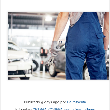
DePosventa
Publicado
6 days ago
por
CETRAA
CONEPA
normativas
talleres
Etiquetas: