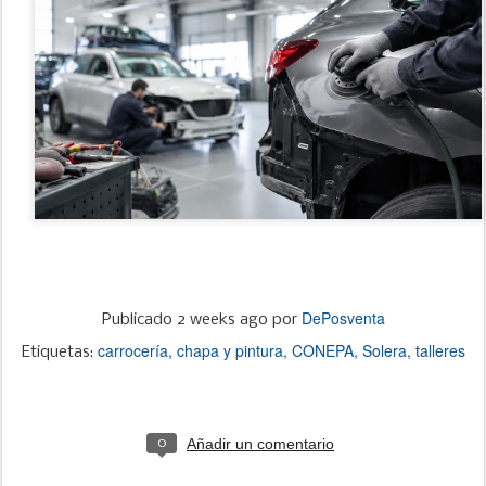
DePosventa
Publicado
2 weeks ago
por
carrocería
chapa y pintura
CONEPA
Solera
talleres
Etiquetas:
Añadir un comentario
0