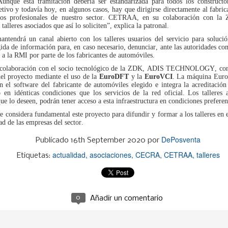
productor (SCRAP) SIGNUS ha
colaboración para
Aunque esta tramitación debería ser estandarizada para todos los constructo
presentado sus resultados de
proporcionar a los asociados
etivo y todavía hoy, en algunos casos, hay que dirigirse directamente al fabric
El sector del recambio para camión y autobús crece
UL
actividad para el ejercicio 2025,
de la distribución de recambios
los profesionales de nuestro sector. CETRAA, en su colaboración con la 
4
un 3,5% a junio
en el que gestionó 230.901
información especializada y
 talleres asociados que así lo soliciten”, explica la patronal.
toneladas de neumáticos al
asesoramiento sobre las
 distribución de recambios para vehículo industrial en España
endrá un canal abierto con los talleres usuarios del servicio para soluci
final de su vida útil (NFVU). Esta
obligaciones derivadas de la
gistró un crecimiento del 3,5% en el primer semestre de 2026
cifra, equivalente a más de 28
Responsabilidad Ampliada del
ida de información para, en caso necesario, denunciar, ante las autoridades com
specto al mismo periodo de 2025, según el estudio de actividad
millones de neumáticos de
Productor (RAP) para envases
so a la RMI por parte de los fabricantes de automóviles.
l primer semestre publicado por la Asociación Española de
turismo (que colocados en fila
y del Reglamento Europeo de
sventa para Vehículo Industrial (AERVI). Dos de cada tres
 colaboración con el socio tecnológico de la ZDK, ADIS TECHNOLOGY, con l
recorrerían cerca de 18.000
Envases y Residuos de Envases
istribuidores —el 67%— declararon haber incrementado su
 del proyecto mediante el uso de la
EuroDFT
y la
EuroVCI
. La máquina Euro
kilómetros), supera en un 5,5%
(PPWR). El acuerdo ha sido
tividad en el periodo.
n el software del fabricante de automóviles elegido e integra la acreditación 
las obligaciones establecidas
firmado por Jorge Navarro,
por la normativa para las
director de Empresas Adheridas
 en idénticas condiciones que los servicios de la red oficial. Los talleres 
empresas adheridas al sistema.
de GENCI, y Paula Aldea,
o deseen, podrán tener acceso a esta infraestructura en condiciones preferen
directora de Comunicación y
 considera fundamental este proyecto para difundir y formar a los talleres en e
Marketing de ANCERA.
d de las empresas del sector.
Midas abre en Vinaròs y Paterna y suma 12 centros
UL
4
DePosventa
en la Comunidad Valenciana
Publicado
16th September 2020
por
das ha abierto dos nuevos talleres franquiciados en la
actualidad
asociaciones
CECRA
CETRAA
talleres
Etiquetas:
omunidad Valenciana, uno en Vinaròs (Castellón) y otro en
terna (Valencia), con lo que la cadena alcanza 12 centros en la
gión. Las inauguraciones se enmarcan en la estrategia de
xpansión de la compañía en mercados que considera
tratégicos.
0
Añadir un comentario
 centro de Vinaròs, con 500 m² y cuatro elevadores, está
estionado por Laura y Jaume Garau, con experiencia previa en
utomoción.