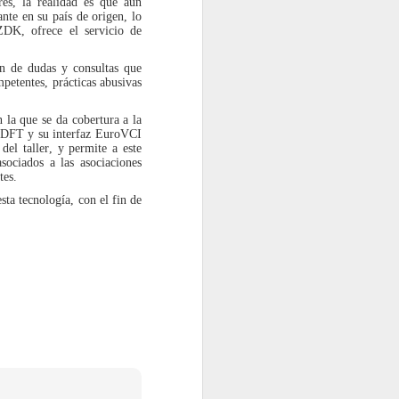
Memoria de Actividad 2025, un
res, la realidad es que aún
ejercicio en el que el Sistema
ante en su país de origen, lo
Colectivo de Responsabilidad
ZDK, ofrece el servicio de
Ampliada del Productor
(SCRAP) gestionó 98.933
ón de dudas y consultas que
toneladas de neumáticos al
final de su vida útil (NFVU). Esta
petentes, prácticas abusivas
cifra supone un incremento del
7,4% respecto al año anterior y
a que se da cobertura a la
reafirma el compromiso de la
DFT y su interfaz EuroVCI
entidad con una gestión
del taller, y permite a este
responsable, en un contexto
marcado por la entrada en
asociados a las asociaciones
vigor del Real Decreto
tes.
712/2025.
sta tecnología, con el fin de