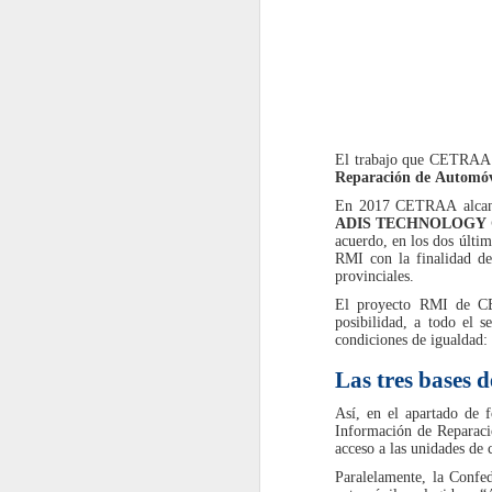
El trabajo que CETRAA 
Reparación de Automóv
En 2017 CETRAA alcanz
ADIS TECHNOLOGY
acuerdo, en los dos últi
RMI con la finalidad de 
provinciales.
El proyecto RMI de CET
posibilidad, a todo el 
Motul renueva sus
JUL
condiciones de igualdad:
31
Packs Pre-ITV con una
Las tres bases
fórmula "2 en 1"
Motul ha renovado
Así, en el apartado de f
completamente sus Packs Pre-
Información de Reparaci
ITV para motores de gasolina y
acceso a las unidades de 
diésel, incorporando nuevas
fórmulas "2 en 1" y un protocolo
Paralelamente, la Confed