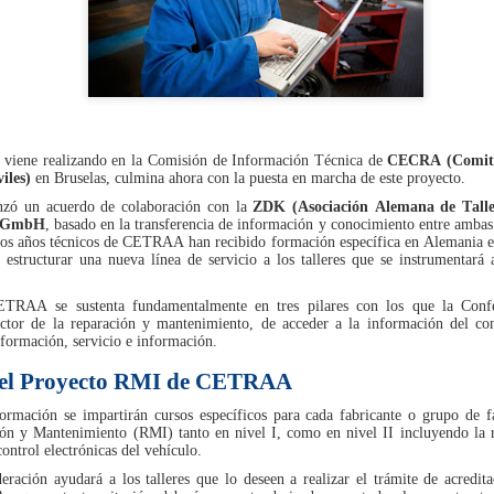
administrativa y reforzar 
como para los usuarios.
viene realizando en la Comisión de Información Técnica de
CECRA (Comité
iles)
en Bruselas, culmina ahora con la puesta en marcha de este proyecto.
ó un acuerdo de colaboración con la
ZDK (Asociación Alemana de Talle
 GmbH
, basado en la transferencia de información y conocimiento entre ambas 
mos años técnicos de CETRAA han recibido formación específica en Alemania en
estructurar una nueva línea de servicio a los talleres que se instrumentará 
RAA se sustenta fundamentalmente en tres pilares con los que la Confed
sector de la reparación y mantenimiento, de acceder a la información del co
SIGNUS gestionó el
GENCI apoyará a los
JUL
JUL
 formación, servicio e información.
29
28
equivalente a 28
socios de ANCERA en
 del Proyecto RMI de CETRAA
millones de
el cumplimiento de la
neumáticos de turismo
RAP de envases y del
ormación se impartirán cursos específicos para cada fabricante o grupo de fa
ón y Mantenimiento (RMI) tanto en nivel I, como en nivel II incluyendo la 
en 2025
PPWR
control electrónicas del vehículo.
El sistema colectivo de
ANCERA y GENCI han suscrito
eración ayudará a los talleres que lo deseen a realizar el trámite de acredita
responsabilidad ampliada del
hoy en Madrid un convenio de