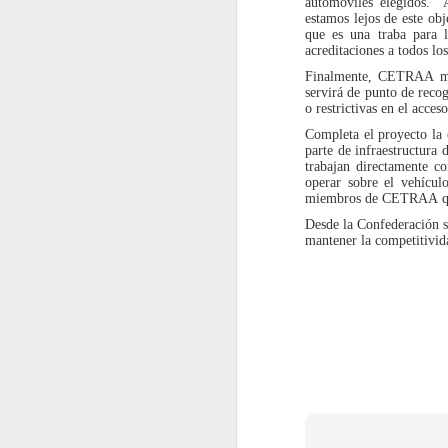
de aplicación secuencial en dos
automóviles elegidos. “
fases sobre depósitos
estamos lejos de este obj
J
consecutivos.
que es una traba para 
2
acreditaciones a todos los
La
Finalmente, CETRAA mant
re
servirá de punto de recog
re
o restrictivas en el acce
de
Po
Completa el proyecto la
d
parte de infraestructura
ac
trabajan directamente co
operar sobre el vehículo
miembros de CETRAA que l
Desde la Confederación se
mantener la competitivida
J
2
Mi
C
Pa
re
e
es
El
g
a