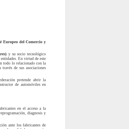
las garantías tanto para los talleres
 Europeo del Comercio y
res)
y su socio tecnológico
entidades. En virtud de este
 todo lo relacionado con la
a través de sus asociaciones
eración pretende abrir la
nstructor de automóviles en
TNU gestionó casi
JUL
27
99.000 toneladas de
neumáticos fuera de
uso en 2025, un 7,4%
bricantes en el acceso a la
reprogramación, diagnosis y
más
TNU (Tratamiento Neumáticos
ción ante los fabricantes de
Usados) ha presentado su