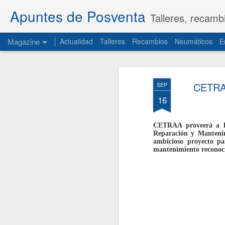
Apuntes de Posventa
Talleres, recamb
Magazine
Actualidad
Talleres
Recambios
Neumáticos
E
CETRAA
SEP
16
CETRAA proveerá a los
Reparación y Manteni
ambicioso proyecto par
mantenimiento reconoci