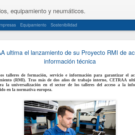
ios, equipamiento y neumáticos.
mpresas
Equipamiento
Sostenibilidad
CETRAA y
JUL
 ultima el lanzamiento de su Proyecto RMI de ac
31
una propue
información técnica
del Decret
 talleres de formación, servicio e información para garantizar el ac
Las patronales CETRAA y 
miento (RMI). Tras más de dos años de trabajo interno, CETRAA ult
de Industria y Turismo u
a la universalización en el sector de los talleres del acceso a la in
modificación del Real De
do en la normativa europea.
la actividad de los taller
norma, aprobada hace cas
actualizada de forma int
realidades del mercado ac
documentación telemática
movilidad personal.
La propuesta, elaborada 
territoriales de ambas or
sector de mayor seguridad 