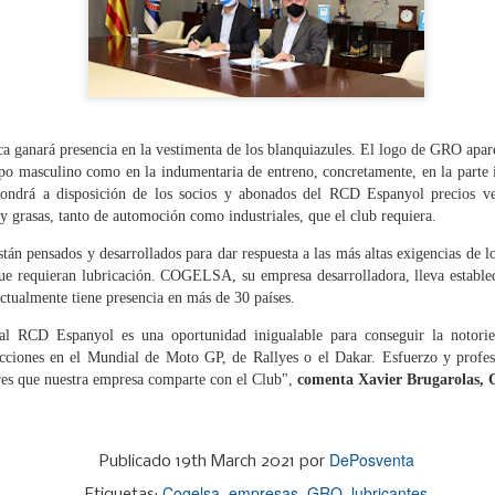
administrativa y reforzar 
como para los usuarios.
ca ganará presencia en la vestimenta de los blanquiazules. El logo de GRO apare
po masculino como en la indumentaria de entreno, concretamente, en la parte 
ndrá a disposición de los socios y abonados del RCD Espanyol precios ven
y grasas, tanto de automoción como industriales, que el club requiera.
án pensados y desarrollados para dar respuesta a las más altas exigencias de l
e requieran lubricación. COGELSA, su empresa desarrolladora, lleva establec
ctualmente tiene presencia en más de 30 países.
SIGNUS gestionó el
GENCI apoyará a los
JUL
JUL
al RCD Espanyol es una oportunidad inigualable para conseguir la notor
29
28
acciones en el Mundial de Moto GP, de Rallyes o el Dakar. Esfuerzo y profes
equivalente a 28
socios de ANCERA en
res que nuestra empresa comparte con el Club",
comenta Xavier Brugarolas,
millones de
el cumplimiento de la
neumáticos de turismo
RAP de envases y del
en 2025
PPWR
DePosventa
Publicado
19th March 2021
por
El sistema colectivo de
ANCERA y GENCI han suscrito
responsabilidad ampliada del
hoy en Madrid un convenio de
Cogelsa
empresas
GRO
lubricantes
Etiquetas: