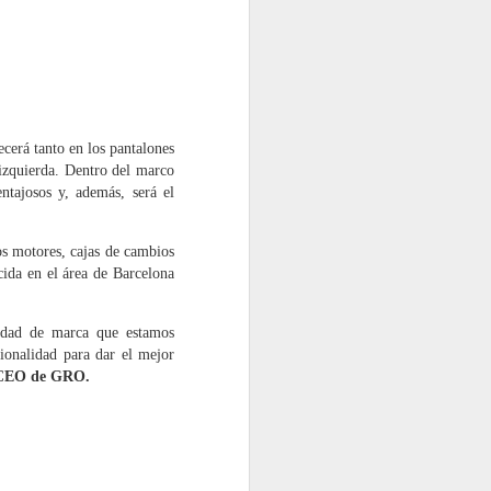
las garantías tanto para los talleres
cerá tanto en los pantalones
izquierda. Dentro del marco
tajosos y, además, será el
os motores, cajas de cambios
ida en el área de Barcelona
TNU gestionó casi
JUL
iedad de marca que estamos
27
ionalidad para dar el mejor
99.000 toneladas de
 CEO de GRO.
neumáticos fuera de
uso en 2025, un 7,4%
más
TNU (Tratamiento Neumáticos
Usados) ha presentado su