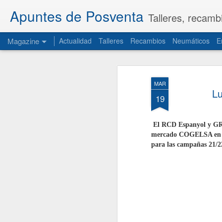
Apuntes de Posventa
Talleres, recamb
Magazine
Actualidad
Talleres
Recambios
Neumáticos
E
MAR
Lu
19
El RCD Espanyol y GRO
mercado COGELSA en el 
para las campañas 21/2