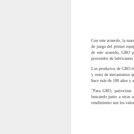
Con este acuerdo, la mar
de juego del primer equi
de este acuerdo, GRO po
proveedor de lubricantes 
Los productos de GRO est
y resto de mecanismos qu
hace más de 100 años y a
Motul renueva sus
JUL
"Para GRO, patrocinar 
31
buscando junto a otras 
Packs Pre-ITV con una
rendimiento son los valo
fórmula "2 en 1"
Motul ha renovado
completamente sus Packs Pre-
ITV para motores de gasolina y
diésel, incorporando nuevas
fórmulas "2 en 1" y un protocolo