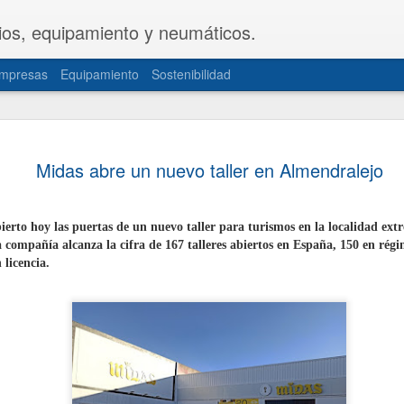
ios, equipamiento y neumáticos.
mpresas
Equipamiento
Sostenibilidad
CETRAA y
JUL
Midas abre un nuevo taller en Almendralejo
31
una propue
del Decret
erto hoy las puertas de un nuevo taller para turismos en la localidad ex
Las patronales CETRAA y 
la compañía alcanza la cifra de 167 talleres abiertos en España, 150 en rég
de Industria y Turismo u
modificación del Real De
 licencia.
la actividad de los taller
norma, aprobada hace cas
actualizada de forma int
realidades del mercado ac
documentación telemática
movilidad personal.
La propuesta, elaborada 
territoriales de ambas or
sector de mayor seguridad 