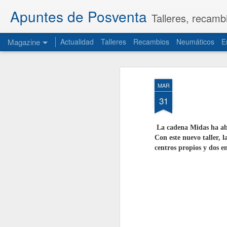
Apuntes de Posventa
Talleres, recamb
Magazine
Actualidad
Talleres
Recambios
Neumáticos
E
MAR
31
La cadena Midas ha abi
Con este nuevo taller, 
centros propios y dos en