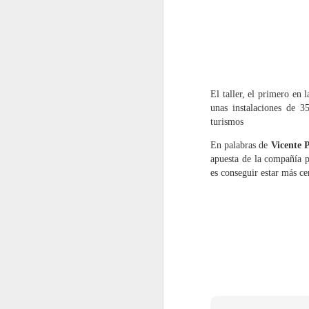
El taller, el primero en
unas instalaciones de 3
turismos
En palabras de
Vicente 
apuesta de la compañía p
es conseguir estar más ce
Motul renueva sus
JUL
31
Packs Pre-ITV con una
fórmula "2 en 1"
Motul ha renovado
completamente sus Packs Pre-
ITV para motores de gasolina y
diésel, incorporando nuevas
fórmulas "2 en 1" y un protocolo