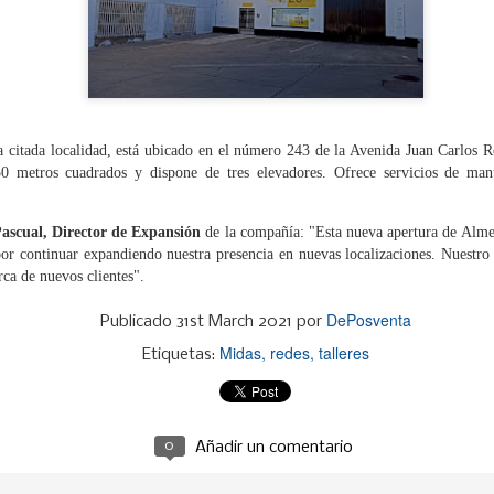
administrativa y reforzar 
como para los usuarios.
 la citada localidad, está ubicado en el número 243 de la Avenida Juan Carlos 
50 metros cuadrados y dispone de tres elevadores. Ofrece servicios de man
Pascual, Director de Expansión
de la compañía: "Esta nueva apertura de Almen
or continuar expandiendo nuestra presencia en nuevas localizaciones. Nuestro
rca de nuevos clientes".
DePosventa
Publicado
31st March 2021
por
SIGNUS gestionó el
GENCI apoyará a los
JUL
JUL
Midas
redes
talleres
Etiquetas:
29
28
equivalente a 28
socios de ANCERA en
millones de
el cumplimiento de la
neumáticos de turismo
RAP de envases y del
en 2025
PPWR
0
Añadir un comentario
El sistema colectivo de
ANCERA y GENCI han suscrito
responsabilidad ampliada del
hoy en Madrid un convenio de