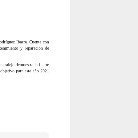
las garantías tanto para los talleres
Rodríguez Ibarra. Cuenta con
tenimiento y reparación de
dralejo demuestra la fuerte
 objetivo para este año 2021
TNU gestionó casi
JUL
27
99.000 toneladas de
neumáticos fuera de
uso en 2025, un 7,4%
más
TNU (Tratamiento Neumáticos
Usados) ha presentado su