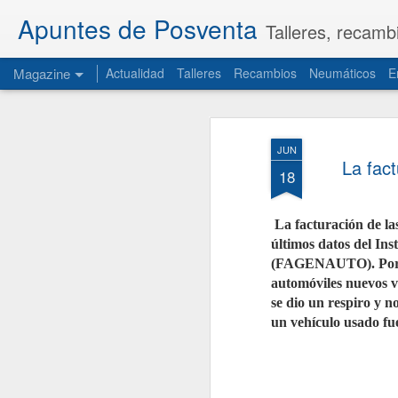
Apuntes de Posventa
Talleres, recamb
Magazine
Actualidad
Talleres
Recambios
Neumáticos
E
JUN
La fact
18
La facturación de la
últimos datos del Ins
(FAGENAUTO). Por su 
automóviles nuevos vo
se dio un respiro y 
un vehículo usado fu