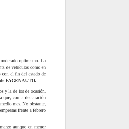
las garantías tanto para los talleres
un moderado optimismo. La
enta de vehículos como en
 con el fin del estado de
ivo de FAGENAUTO.
TNU gestionó casi
JUL
s y la de los de ocasión,
27
99.000 toneladas de
a que, con la declaración
neumáticos fuera de
e medio mes. No obstante,
uso en 2025, un 7,4%
 empresas frente a febrero
más
TNU (Tratamiento Neumáticos
Usados) ha presentado su
en marzo aunque en menor