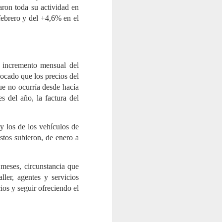
Memoria de Actividad 2025, un
aron toda su actividad en
ejercicio en el que el Sistema
Colectivo de Responsabilidad
ebrero y del +4,6% en el
Ampliada del Productor
(SCRAP) gestionó 98.933
toneladas de neumáticos al
final de su vida útil (NFVU). Esta
cifra supone un incremento del
7,4% respecto al año anterior y
 incremento mensual del
reafirma el compromiso de la
entidad con una gestión
ocado que los precios del
responsable, en un contexto
ue no ocurría desde hacía
marcado por la entrada en
 del año, la factura del
vigor del Real Decreto
712/2025.
y los de los vehículos de
stos subieron, de enero a
meses, circunstancia que
ler, agentes y servicios
cios y seguir ofreciendo el