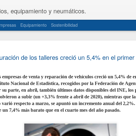
ios, equipamiento y neumáticos.
mpresas
Equipamiento
Sostenibilidad
CETRAA y
JUL
uración de los talleres creció un 5,4% en el primer
31
una propue
del Decret
s empresas de venta y reparación de vehículos creció un 5,4% de e
Las patronales CETRAA y 
tituto Nacional de Estadística, recogidos por la Federación de Agent
de Industria y Turismo u
modificación del Real De
parte, en abril, también últimos datos disponibles del INE, los p
la actividad de los taller
lvieron a subir (un +3,3% frente a abril de 2020), mientras que la 
norma, aprobada hace cas
actualizada de forma int
no varió respecto a marzo, se apuntó un incremento anual del 2,2
realidades del mercado ac
e un 7,4% más barato que en el cuarto mes del año pasado.
documentación telemática
movilidad personal.
La propuesta, elaborada 
territoriales de ambas or
sector de mayor seguridad 