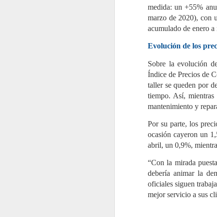
de aplicación secuencial en dos
medida: un +55% anual
fases sobre depósitos
J
consecutivos.
marzo de 2020), con u
2
acumulado de enero a
La
re
Evolución de los preci
re
de
Sobre la evolución d
Po
d
Índice de Precios de C
ac
taller se queden por d
tiempo. Así, mientras
mantenimiento y repar
J
Por su parte, los prec
2
ocasión cayeron un 1,5
abril, un 0,9%, mientr
Mi
C
Pa
“Con la mirada puesta
re
debería animar la dem
e
es
oficiales siguen trabaj
mejor servicio a sus c
El
g
a