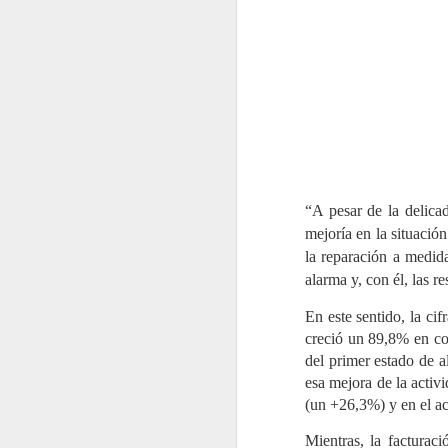
“A pesar de la delica
mejoría en la situació
la reparación a medid
alarma y, con él, las r
Motul renueva sus
JUL
En este sentido, la ci
31
Packs Pre-ITV con una
creció un 89,8% en co
fórmula "2 en 1"
del primer estado de a
Motul ha renovado
esa mejora de la activ
completamente sus Packs Pre-
(un +26,3%) y en el 
ITV para motores de gasolina y
diésel, incorporando nuevas
fórmulas "2 en 1" y un protocolo
Mientras, la facturac