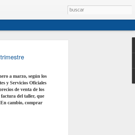
 CONEPA presentan
 trimestre
sta de modificación
o de Talleres
nero a marzo, según los
CONEPA han presentado al Ministerio
es y Servicios Oficiales
na propuesta conjunta de
creto 1457/1986, la norma que regula
recios de venta de los
es de reparación de vehículos. La
factura del taller, que
i cuatro décadas, no ha sido
egral desde entonces y no contempla
%. En cambio, comprar
tual como los talleres móviles, la
 o la reparación de vehículos de
junto con las asociaciones
ganizaciones, persigue dotar al
jurídica, facilitar la gestión