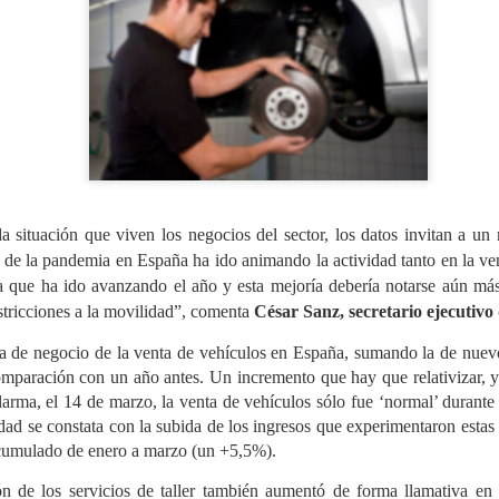
administrativa y reforzar 
como para los usuarios.
da situación que viven los negocios del sector, los datos invitan a 
n de la pandemia en España ha ido animando la actividad tanto en la v
a que ha ido avanzando el año y esta mejoría debería notarse aún más
estricciones a la movilidad”, comenta
César Sanz, secretario ejecut
SIGNUS gestionó el
GENCI apoyará a los
JUL
JUL
fra de negocio de la venta de vehículos en España, sumando la de nuevo
29
28
equivalente a 28
socios de ANCERA en
mparación con un año antes. Un incremento que hay que relativizar, y
millones de
el cumplimiento de la
larma, el 14 de marzo, la venta de vehículos sólo fue ‘normal’ durant
neumáticos de turismo
RAP de envases y del
idad se constata con la subida de los ingresos que experimentaron estas
en 2025
PPWR
acumulado de enero a marzo (un +5,5%).
El sistema colectivo de
ANCERA y GENCI han suscrito
responsabilidad ampliada del
hoy en Madrid un convenio de
ión de los servicios de taller también aumentó de forma llamativa 