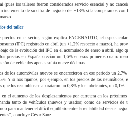
productor (SCRAP) SIGNUS ha
colaboración para
 (pues los talleres fueron considerados servicio esencial y no cancel
presentado sus resultados de
proporcionar a los asociados
El sector del recambio para camión y autobús crece
UL
actividad para el ejercicio 2025,
de la distribución de recambios
n incremento de su cifra de negocio del +13% si la comparamos con f
4
un 3,5% a junio
en el que gestionó 230.901
información especializada y
 marzo.
toneladas de neumáticos al
asesoramiento sobre las
 distribución de recambios para vehículo industrial en España
final de su vida útil (NFVU). Esta
obligaciones derivadas de la
gistró un crecimiento del 3,5% en el primer semestre de 2026
cifra, equivalente a más de 28
Responsabilidad Ampliada del
os del taller
specto al mismo periodo de 2025, según el estudio de actividad
millones de neumáticos de
Productor (RAP) para envases
l primer semestre publicado por la Asociación Española de
turismo (que colocados en fila
y del Reglamento Europeo de
e precios en el sector, según explica FAGENAUTO, el espectacular
sventa para Vehículo Industrial (AERVI). Dos de cada tres
recorrerían cerca de 18.000
Envases y Residuos de Envases
istribuidores —el 67%— declararon haber incrementado su
kilómetros), supera en un 5,5%
(PPWR). El acuerdo ha sido
onsumo (IPC) registrado en abril (un +1,2% respecto a marzo), ha prov
tividad en el periodo.
las obligaciones establecidas
firmado por Jorge Navarro,
ebajo de la evolución del IPC en el acumulado de enero a abril, algo q
por la normativa para las
director de Empresas Adheridas
 los precios en España crecían un 1,6% en esos primeros cuatro meses
empresas adheridas al sistema.
de GENCI, y Paula Aldea,
directora de Comunicación y
ación de vehículos apenas subía nueve décimas.
Marketing de ANCERA.
Midas abre en Vinaròs y Paterna y suma 12 centros
UL
ios de los automóviles nuevos se encarecieron en ese periodo un 2,7% 
4
en la Comunidad Valenciana
%. Y si nos fijamos, por ejemplo, en los precios de los neumáticos, e
as que los recambios se abarataron un 0,8% y los lubricantes, un 0,1%.
das ha abierto dos nuevos talleres franquiciados en la
omunidad Valenciana, uno en Vinaròs (Castellón) y otro en
terna (Valencia), con lo que la cadena alcanza 12 centros en la
 en el aumento de los desplazamientos por carretera en los próximos 
gión. Las inauguraciones se enmarcan en la estrategia de
anda tanto de vehículos (nuevos y usados) como de servicios de tal
xpansión de la compañía en mercados que considera
tratégicos.
ando para mantener el difícil equilibrio entre la rentabilidad de sus nego
lientes”, concluye César Sanz.
 centro de Vinaròs, con 500 m² y cuatro elevadores, está
estionado por Laura y Jaume Garau, con experiencia previa en
utomoción.