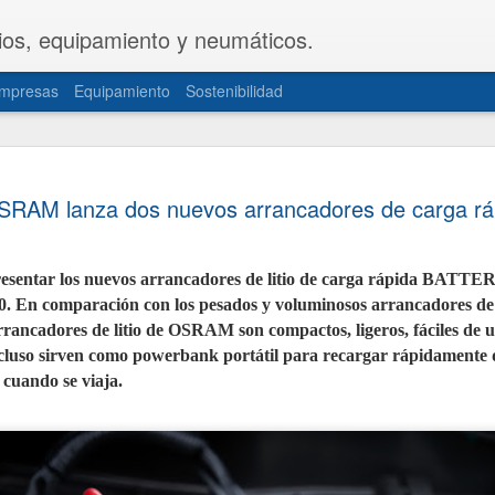
ios, equipamiento y neumáticos.
mpresas
Equipamiento
Sostenibilidad
CETRAA y
JUL
SRAM lanza dos nuevos arrancadores de carga rá
31
una propue
del Decret
entar los nuevos arrancadores de litio de carga rápida BATTER
Las patronales CETRAA y 
 En comparación con los pesados y voluminosos arrancadores de
de Industria y Turismo u
modificación del Real De
rrancadores de litio de OSRAM son compactos, ligeros, fáciles de u
la actividad de los taller
luso sirven como powerbank portátil para recargar rápidamente d
norma, aprobada hace cas
actualizada de forma int
 cuando se viaja.
realidades del mercado ac
documentación telemática
movilidad personal.
La propuesta, elaborada 
territoriales de ambas or
sector de mayor seguridad 