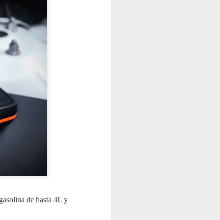
las garantías tanto para los talleres
TNU gestionó casi
JUL
27
99.000 toneladas de
neumáticos fuera de
uso en 2025, un 7,4%
más
asolina de hasta 4L y
TNU (Tratamiento Neumáticos
Usados) ha presentado su