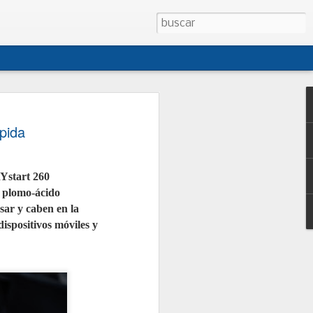
 CONEPA presentan
pida
sta de modificación
o de Talleres
Ystart 260
CONEPA han presentado al Ministerio
 plomo-ácido
na propuesta conjunta de
creto 1457/1986, la norma que regula
sar y caben en la
es de reparación de vehículos. La
ispositivos
móviles y
i cuatro décadas, no ha sido
egral desde entonces y no contempla
tual como los talleres móviles, la
 o la reparación de vehículos de
junto con las asociaciones
ganizaciones, persigue dotar al
jurídica, facilitar la gestión