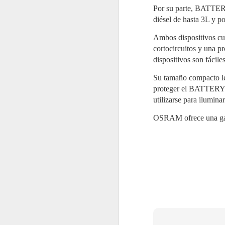
de aplicación secuencial en dos
fases sobre depósitos
Por su parte, BATTERY
J
consecutivos.
diésel de hasta 3L y p
2
La
Ambos dispositivos cue
re
cortocircuitos y una p
re
de
dispositivos son fácil
Po
d
Su tamaño compacto le
ac
proteger el BATTERYst
utilizarse para ilumin
OSRAM ofrece una gara
J
2
Mi
C
Pa
re
e
es
El
g
a