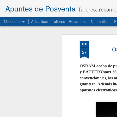
Apuntes de Posventa
Talleres, recamb
Magazine
Actualidad
Talleres
Recambios
Neumáticos
E
APR
O
27
OSRAM acaba de pres
y
BATTERYstart 360.
convencionales, los a
guantera. Además inc
aparatos electrónicos