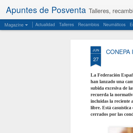
Apuntes de Posventa
Talleres, recamb
Magazine
Actualidad
Talleres
Recambios
Neumáticos
E
CONEPA la
JUN
27
La Federación Españ
han lanzado una camp
subida excesiva de la
recuerda la normativ
incluidas la reciente
libre. Está casuístic
cerrados por las cond