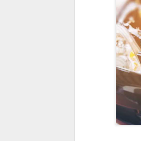
Motul renueva sus
JUL
31
Packs Pre-ITV con una
fórmula "2 en 1"
Motul ha renovado
completamente sus Packs Pre-
ITV para motores de gasolina y
diésel, incorporando nuevas
fórmulas "2 en 1" y un protocolo