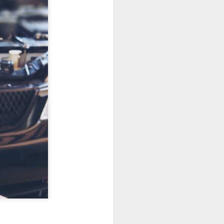
las garantías tanto para los talleres
TNU gestionó casi
JUL
27
99.000 toneladas de
neumáticos fuera de
uso en 2025, un 7,4%
más
TNU (Tratamiento Neumáticos
Usados) ha presentado su