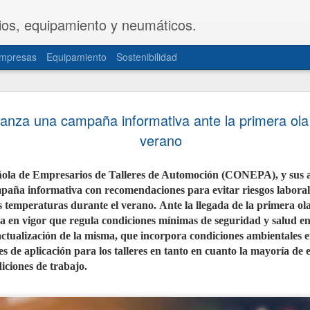
ios, equipamiento y neumáticos.
mpresas
Equipamiento
Sostenibilidad
CETRAA y
JUL
nza una campaña informativa ante la primera ola 
31
una propue
verano
del Decret
ola de Empresarios de Talleres de Automoción (CONEPA), y sus 
Las patronales CETRAA y 
aña informativa con recomendaciones para evitar riesgos laboral
de Industria y Turismo u
modificación del Real De
s temperaturas durante el verano. Ante la llegada de la primera ola
la actividad de los taller
a en vigor que regula condiciones mínimas de seguridad y salud en 
norma, aprobada hace cas
actualizada de forma int
 actualización de la misma, que incorpora condiciones ambientales en
realidades del mercado ac
a es de aplicación para los talleres en tanto en cuanto la mayoría de
documentación telemática
movilidad personal.
iciones de trabajo.
La propuesta, elaborada 
territoriales de ambas or
sector de mayor seguridad 