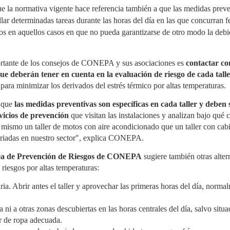
productor (SCRAP) SIGNUS ha
colaboración para
a normativa vigente hace referencia también a que las medidas preven
presentado sus resultados de
proporcionar a los asociados
El sector del recambio para camión y autobús crece
UL
actividad para el ejercicio 2025,
de la distribución de recambios
llar determinadas tareas durante las horas del día en las que concurran
4
un 3,5% a junio
en el que gestionó 230.901
información especializada y
s en aquellos casos en que no pueda garantizarse de otro modo la debi
toneladas de neumáticos al
asesoramiento sobre las
 distribución de recambios para vehículo industrial en España
final de su vida útil (NFVU). Esta
obligaciones derivadas de la
gistró un crecimiento del 3,5% en el primer semestre de 2026
cifra, equivalente a más de 28
Responsabilidad Ampliada del
specto al mismo periodo de 2025, según el estudio de actividad
millones de neumáticos de
Productor (RAP) para envases
l primer semestre publicado por la Asociación Española de
rtante de los consejos de CONEPA y sus asociaciones es
contactar con
turismo (que colocados en fila
y del Reglamento Europeo de
sventa para Vehículo Industrial (AERVI). Dos de cada tres
recorrerían cerca de 18.000
Envases y Residuos de Envases
e deberán tener en cuenta en la evaluación de riesgo de cada tall
istribuidores —el 67%— declararon haber incrementado su
kilómetros), supera en un 5,5%
(PPWR). El acuerdo ha sido
tividad en el periodo.
para minimizar los derivados del estrés térmico por altas temperaturas.
las obligaciones establecidas
firmado por Jorge Navarro,
por la normativa para las
director de Empresas Adheridas
empresas adheridas al sistema.
de GENCI, y Paula Aldea,
a que
las medidas preventivas son específicas en cada taller y deben
directora de Comunicación y
rvicios de prevención
que visitan las instalaciones y analizan bajo qué 
Marketing de ANCERA.
 mismo un taller de motos con aire acondicionado que un taller con cab
Midas abre en Vinaròs y Paterna y suma 12 centros
UL
ariadas en nuestro sector", explica CONEPA.
4
en la Comunidad Valenciana
das ha abierto dos nuevos talleres franquiciados en la
ea de Prevención de Riesgos de CONEPA
sugiere también otras alter
omunidad Valenciana, uno en Vinaròs (Castellón) y otro en
 riesgos por altas temperaturas:
terna (Valencia), con lo que la cadena alcanza 12 centros en la
gión. Las inauguraciones se enmarcan en la estrategia de
xpansión de la compañía en mercados que considera
ia. Abrir antes el taller y aprovechar las primeras horas del día, norm
tratégicos.
 centro de Vinaròs, con 500 m² y cuatro elevadores, está
a ni a otras zonas descubiertas en las horas centrales del día, salvo sit
estionado por Laura y Jaume Garau, con experiencia previa en
r de ropa adecuada.
utomoción.