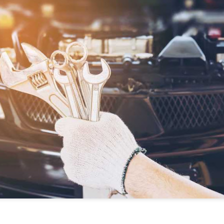
administrativa y reforzar 
como para los usuarios.
SIGNUS gestionó el
GENCI apoyará a los
JUL
JUL
29
28
equivalente a 28
socios de ANCERA en
millones de
el cumplimiento de la
neumáticos de turismo
RAP de envases y del
en 2025
PPWR
El sistema colectivo de
ANCERA y GENCI han suscrito
responsabilidad ampliada del
hoy en Madrid un convenio de