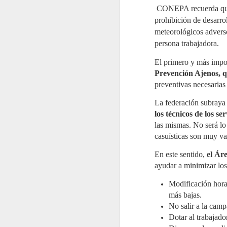
de aplicación secuencial en dos
CONEPA recuerda que l
fases sobre depósitos
J
consecutivos.
prohibición de desarro
2
meteorológicos adverso
La
persona trabajadora.
re
re
de
El primero y más impo
Po
Prevención Ajenos, qu
d
ac
preventivas necesarias 
La federación subray
los técnicos de los se
las mismas. No será lo
J
casuísticas son muy v
2
Mi
En este sentido,
el Ár
C
ayudar a minimizar los
Pa
re
e
Modificación horar
es
más bajas.
El
No salir a la camp
g
Dotar al trabajado
a