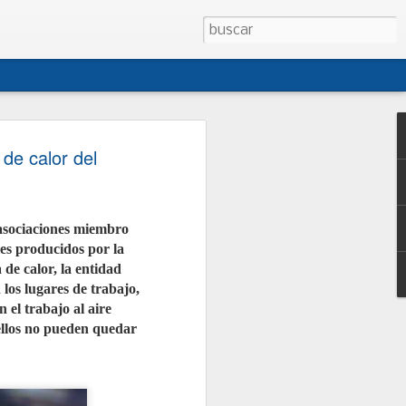
 CONEPA presentan
de calor del
sta de modificación
o de Talleres
asociaciones miembro
CONEPA han presentado al Ministerio
es producidos por la
na propuesta conjunta de
creto 1457/1986, la norma que regula
 de calor, la entidad
es de reparación de vehículos. La
los lugares de trabajo,
i cuatro décadas, no ha sido
egral desde entonces y no contempla
 el trabajo al aire
tual como los talleres móviles, la
 ellos no pueden quedar
 o la reparación de vehículos de
junto con las asociaciones
ganizaciones, persigue dotar al
jurídica, facilitar la gestión