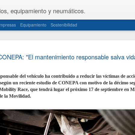
ios, equipamiento y neumáticos.
mpresas
Equipamiento
Sostenibilidad
CETRAA y
JUL
CONEPA: "El mantenimiento responsable salva vid
31
una propue
del Decret
onsable del vehículo ha contribuido a reducir las víctimas de acci
Las patronales CETRAA y 
según un reciente estudio de CONEPA con motivo de la décimo seg
de Industria y Turismo u
modificación del Real De
 Mobility Race, que tendrá lugar el próximo 17 de septiembre en M
la actividad de los taller
e la Movilidad.
norma, aprobada hace cas
actualizada de forma int
realidades del mercado ac
documentación telemática
movilidad personal.
La propuesta, elaborada 
territoriales de ambas or
sector de mayor seguridad 