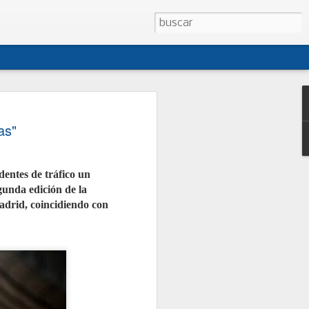
 CONEPA presentan
as"
sta de modificación
o de Talleres
dentes de tráfico un
CONEPA han presentado al Ministerio
unda edición de la
na propuesta conjunta de
creto 1457/1986, la norma que regula
adrid, coincidiendo con
es de reparación de vehículos. La
i cuatro décadas, no ha sido
egral desde entonces y no contempla
tual como los talleres móviles, la
 o la reparación de vehículos de
junto con las asociaciones
ganizaciones, persigue dotar al
jurídica, facilitar la gestión