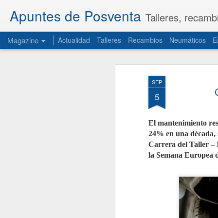
Apuntes de Posventa
Talleres, recamb
Magazine
Actualidad
Talleres
Recambios
Neumáticos
E
SEP
5
El mantenimiento resp
24% en una década, 
Carrera del Taller –
la Semana Europea d