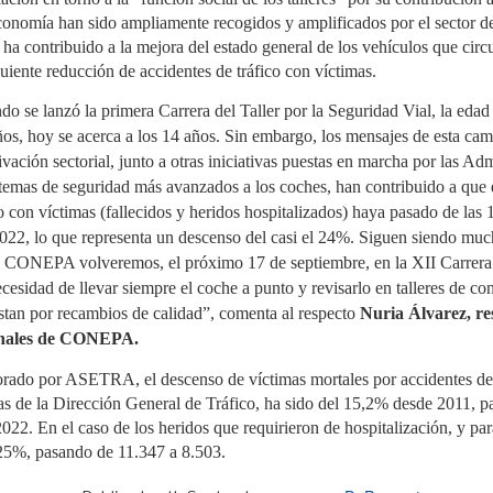
productor (SCRAP) SIGNUS ha
colaboración para
presentado sus resultados de
proporcionar a los asociados
onomía han sido ampliamente recogidos y amplificados por el sector de
El sector del recambio para camión y autobús crece
UL
actividad para el ejercicio 2025,
de la distribución de recambios
ha contribuido a la mejora del estado general de los vehículos que circ
4
un 3,5% a junio
en el que gestionó 230.901
información especializada y
toneladas de neumáticos al
asesoramiento sobre las
guiente reducción de accidentes de tráfico con víctimas.
 distribución de recambios para vehículo industrial en España
final de su vida útil (NFVU). Esta
obligaciones derivadas de la
gistró un crecimiento del 3,5% en el primer semestre de 2026
cifra, equivalente a más de 28
Responsabilidad Ampliada del
o se lanzó la primera Carrera del Taller por la Seguridad Vial, la eda
specto al mismo periodo de 2025, según el estudio de actividad
millones de neumáticos de
Productor (RAP) para envases
l primer semestre publicado por la Asociación Española de
turismo (que colocados en fila
y del Reglamento Europeo de
ños, hoy se acerca a los 14 años. Sin embargo, los mensajes de esta ca
sventa para Vehículo Industrial (AERVI). Dos de cada tres
recorrerían cerca de 18.000
Envases y Residuos de Envases
ivación sectorial, junto a otras iniciativas puestas en marcha por las Ad
istribuidores —el 67%— declararon haber incrementado su
kilómetros), supera en un 5,5%
(PPWR). El acuerdo ha sido
tividad en el periodo.
las obligaciones establecidas
firmado por Jorge Navarro,
stemas de seguridad más avanzados a los coches, han contribuido a que
por la normativa para las
director de Empresas Adheridas
o con víctimas (fallecidos y heridos hospitalizados) haya pasado de las 
empresas adheridas al sistema.
de GENCI, y Paula Aldea,
directora de Comunicación y
022, lo que representa un descenso del casi el 24%. Siguen siendo muc
Marketing de ANCERA.
ONEPA volveremos, el próximo 17 de septiembre, en la XII Carrera d
Midas abre en Vinaròs y Paterna y suma 12 centros
UL
necesidad de llevar siempre el coche a punto y revisarlo en talleres de c
4
en la Comunidad Valenciana
stan por recambios de calidad”, comenta al respecto
Nuria Álvarez, re
das ha abierto dos nuevos talleres franquiciados en la
ionales de CONEPA.
omunidad Valenciana, uno en Vinaròs (Castellón) y otro en
terna (Valencia), con lo que la cadena alcanza 12 centros en la
orado por ASETRA, el descenso de víctimas mortales por accidentes de 
gión. Las inauguraciones se enmarcan en la estrategia de
xpansión de la compañía en mercados que considera
icas de la Dirección General de Tráfico, ha sido del 15,2% desde 2011, 
tratégicos.
022. En el caso de los heridos que requirieron de hospitalización, y par
 centro de Vinaròs, con 500 m² y cuatro elevadores, está
 25%, pasando de 11.347 a 8.503.
estionado por Laura y Jaume Garau, con experiencia previa en
utomoción.