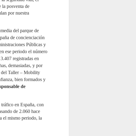
Memoria de Actividad 2025, un
ejercicio en el que el Sistema
 la posventa de
Colectivo de Responsabilidad
ulan por nuestra
Ampliada del Productor
(SCRAP) gestionó 98.933
toneladas de neumáticos al
final de su vida útil (NFVU). Esta
d media del parque de
cifra supone un incremento del
7,4% respecto al año anterior y
mpaña de concienciación
reafirma el compromiso de la
ministraciones Públicas y
entidad con una gestión
responsable, en un contexto
 en ese periodo el número
marcado por la entrada en
13.407 registradas en
vigor del Real Decreto
712/2025.
has, demasiadas, y por
el Taller – Mobility
onfianza, bien formados y
sponsable de
tráfico en España, con
pasando de 2.060 hace
a el mismo periodo, la