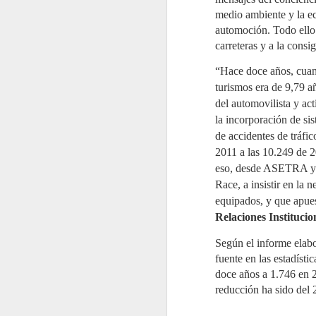
de aplicación secuencial en dos
fases sobre depósitos
medio ambiente y la ec
J
consecutivos.
automoción. Todo ello 
2
carreteras y a la consi
La
re
“Hace doce años, cuand
re
de
turismos era de 9,79 a
Po
del automovilista y act
d
ac
la incorporación de si
de accidentes de tráfic
2011 a las 10.249 de 2
eso, desde ASETRA y C
J
Race, a insistir en la 
2
equipados, y que apue
Mi
Relaciones Instituc
C
Pa
Según el informe elab
re
e
fuente en las estadíst
es
doce años a 1.746 en 2
El
reducción ha sido del
g
a