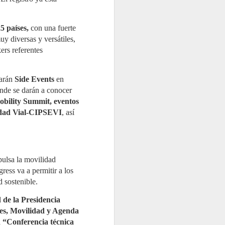
Memoria de Actividad 2025, un
ejercicio en el que el Sistema
Colectivo de Responsabilidad
Ampliada del Productor
5 países,
con una fuerte
(SCRAP) gestionó 98.933
y diversas y versátiles,
toneladas de neumáticos al
final de su vida útil (NFVU). Esta
ers referentes
cifra supone un incremento del
7,4% respecto al año anterior y
reafirma el compromiso de la
entidad con una gestión
rarán
Side Events
en
responsable, en un contexto
onde se darán a conocer
marcado por la entrada en
vigor del Real Decreto
obility Summit, eventos
712/2025.
ridad Vial-CIPSEVI
, así
ulsa la movilidad
ess va a permitir a los
d sostenible.
d de la Presidencia
tes, Movilidad y Agenda
a
“Conferencia técnica