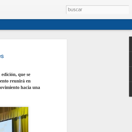
 CONEPA presentan
es
sta de modificación
o de Talleres
 edición, que se
CONEPA han presentado al Ministerio
ento reunirá en
na propuesta conjunta de
creto 1457/1986, la norma que regula
movimiento hacia una
es de reparación de vehículos. La
i cuatro décadas, no ha sido
egral desde entonces y no contempla
tual como los talleres móviles, la
 o la reparación de vehículos de
junto con las asociaciones
ganizaciones, persigue dotar al
jurídica, facilitar la gestión