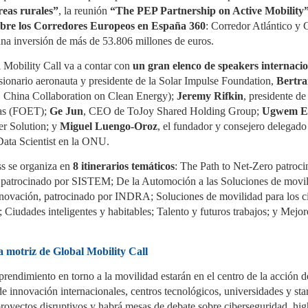
reas rurales”
, la reunión
“The PEP Partnership on Active Mobility”
La distribución de recambios registra un crecimiento
UL
obre los Corredores Europeos en España 360
: Corredor Atlántico y 
3
del 6% a cierre de junio
una inversión de más de 53.806 millones de euros.
a distribución independiente de recambios de automoción en
 Mobility Call va a contar con
un gran elenco de speakers internacio
paña registró un crecimiento del 6% en el primer semestre de
26, según el último informe de actividad de ANCERA, la
isionario aeronauta y presidente de la Solar Impulse Foundation,
Bertra
sociación Nacional de Comerciantes de Equipos, Recambios,
China Collaboration on Clean Energy);
Jeremy Rifkin
, presidente d
eumáticos y Accesorios de Automoción. Las previsiones de la
ociación apuntan a un incremento del 6,1% para el cierre del
as (FOET);
Ge Jun
, CEO de ToJoy Shared Holding Group;
Ugwem E
ercicio y del 4,1% para 2027.
 Solution; y
Miguel Luengo-Oroz
, el fundador y consejero delegado
Data Scientist en la ONU.
 se organiza en
8 itinerarios temáticos
: The Path to Net-Zero patroc
El canal mayorista de neumáticos en España crece
UL
, patrocinado por SISTEM; De la Automoción a las Soluciones de movil
3
un 2,2% en el primer semestre
ovación, patrocinado por INDRA; Soluciones de movilidad para los c
dades inteligentes y habitables; Talento y futuros trabajos; y Mejore
l mercado de reposición de neumáticos en España mantiene una
olución positiva en el canal mayorista durante el primer
mestre de 2026. Según los últimos datos del informe Distripool
 la Asociación Nacional de Distribuidores e Importadores de
a motriz de Global Mobility Call
eumáticos (ADINE), el segmento consumer —que engloba
rismos, furgonetas y 4x4-SUV— registró un crecimiento del 2,2%
ntre enero y junio en comparación con el mismo periodo del año
rendimiento en torno a la movilidad estarán en el centro de la acción d
terior.
de innovación internacionales, centros tecnológicos, universidades y sta
royectos disruptivos y habrá mesas de debate sobre ciberseguridad, hig