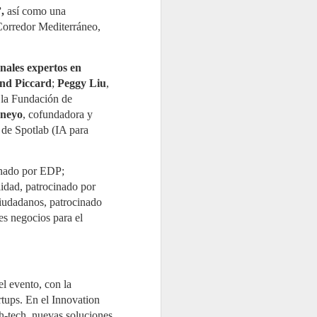
,
así como una
Corredor Mediterráneo,
nales expertos en
nd Piccard
;
Peggy Liu
,
e la Fundación de
neyo
, cofundadora y
 de Spotlab (IA para
inado por EDP;
idad, patrocinado por
iudadanos, patrocinado
s negocios para el
el evento, con la
rtups. En el Innovation
h-tech, nuevas soluciones