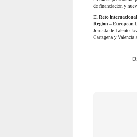
de financiación y nuev
J
El
Reto internacional
2
Region – European D
Lo
Jornada de Talento Jo
f
p
Cartagena y Valencia a
re
r
c
T
Et
J
2
El
d
el
e
pu
c
c