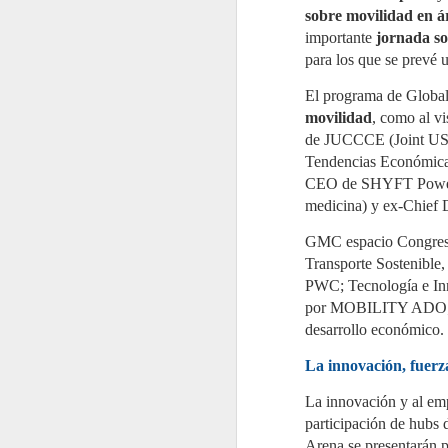
sobre movilidad en á
J
importante
jornada s
2
para los que se prevé 
L
El programa de Global
Es
20
movilidad
, como al v
A
de JUCCCE (Joint US 
N
as
Tendencias Económic
ej
CEO de SHYFT Power
medicina) y ex-Chief 
GMC espacio Congress
J
Transporte Sostenible
2
PWC; Tecnología e Inn
por MOBILITY ADO; Ciu
E
ev
desarrollo económico.
se
de
La innovación, fuerz
N
tu
e
La innovación y al emp
an
participación de hubs 
Arena se presentarán p