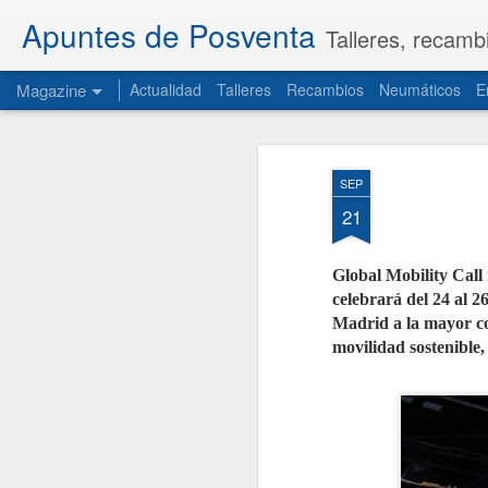
Apuntes de Posventa
Talleres, recamb
Magazine
Actualidad
Talleres
Recambios
Neumáticos
E
SEP
21
Global Mobility Call 
celebrará del 24 al 
Madrid a la mayor co
movilidad sostenible,