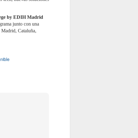
karege by EDIH Madrid
ograma junto con una
 Madrid, Cataluña,
nible