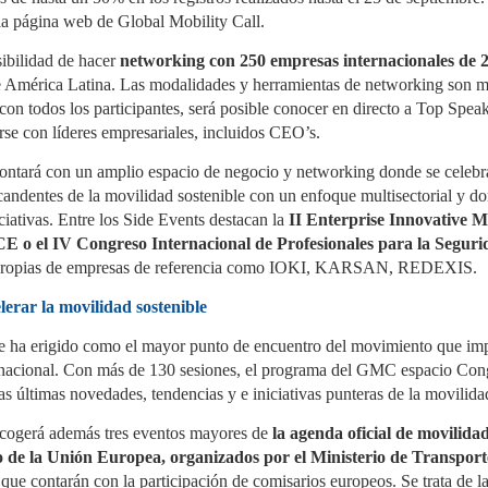
productor (SCRAP) SIGNUS ha
colaboración para
presentado sus resultados de
proporcionar a los asociados
 la página web de Global Mobility Call.
El sector del recambio para camión y autobús crece
UL
actividad para el ejercicio 2025,
de la distribución de recambios
4
un 3,5% a junio
en el que gestionó 230.901
información especializada y
ibilidad de hacer
networking con 250 empresas internacionales de 2
toneladas de neumáticos al
asesoramiento sobre las
 distribución de recambios para vehículo industrial en España
 América Latina. Las modalidades y herramientas de networking son mu
final de su vida útil (NFVU). Esta
obligaciones derivadas de la
gistró un crecimiento del 3,5% en el primer semestre de 2026
cifra, equivalente a más de 28
Responsabilidad Ampliada del
on todos los participantes, será posible conocer en directo a Top Speak
specto al mismo periodo de 2025, según el estudio de actividad
millones de neumáticos de
Productor (RAP) para envases
l primer semestre publicado por la Asociación Española de
irse con líderes empresariales, incluidos CEO’s.
turismo (que colocados en fila
y del Reglamento Europeo de
sventa para Vehículo Industrial (AERVI). Dos de cada tres
recorrerían cerca de 18.000
Envases y Residuos de Envases
istribuidores —el 67%— declararon haber incrementado su
kilómetros), supera en un 5,5%
(PPWR). El acuerdo ha sido
contará con un amplio espacio de negocio y networking donde se celeb
tividad en el periodo.
las obligaciones establecidas
firmado por Jorge Navarro,
candentes de la movilidad sostenible con un enfoque multisectorial y d
por la normativa para las
director de Empresas Adheridas
empresas adheridas al sistema.
de GENCI, y Paula Aldea,
ciativas. Entre los Side Events destacan la
II Enterprise Innovative M
directora de Comunicación y
E o el IV Congreso Internacional de Profesionales para la Segu
Marketing de ANCERA.
 propias de empresas de referencia como IOKI, KARSAN, REDEXIS.
Midas abre en Vinaròs y Paterna y suma 12 centros
UL
4
en la Comunidad Valenciana
erar la movilidad sostenible
das ha abierto dos nuevos talleres franquiciados en la
omunidad Valenciana, uno en Vinaròs (Castellón) y otro en
se ha erigido como el mayor punto de encuentro del movimiento que imp
terna (Valencia), con lo que la cadena alcanza 12 centros en la
ernacional. Con más de 130 sesiones, el programa del GMC espacio Congr
gión. Las inauguraciones se enmarcan en la estrategia de
xpansión de la compañía en mercados que considera
as últimas novedades, tendencias y e iniciativas punteras de la movilida
tratégicos.
acogerá además tres eventos mayores de
la agenda oficial de movilida
 centro de Vinaròs, con 500 m² y cuatro elevadores, está
 de la Unión Europea, organizados por el Ministerio de Transpor
estionado por Laura y Jaume Garau, con experiencia previa en
utomoción.
que contarán con la participación de comisarios europeos. Se trata de l