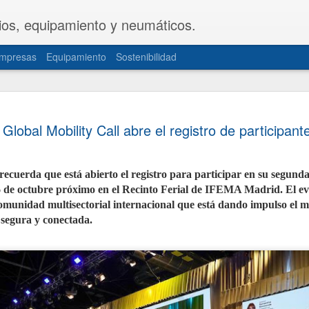
ios, equipamiento y neumáticos.
mpresas
Equipamiento
Sostenibilidad
CETRAA y
JUL
Global Mobility Call abre el registro de participant
31
una propue
del Decret
recuerda que está abierto el registro para participar en su segunda
Las patronales CETRAA y 
26 de octubre próximo en el Recinto Ferial de IFEMA Madrid. El ev
de Industria y Turismo u
modificación del Real De
munidad multisectorial internacional que está dando impulso el 
la actividad de los taller
 segura y conectada.
norma, aprobada hace cas
actualizada de forma int
realidades del mercado ac
documentación telemática
movilidad personal.
La propuesta, elaborada 
territoriales de ambas or
sector de mayor seguridad 