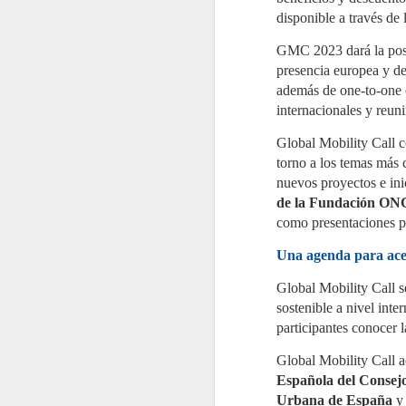
de aplicación secuencial en dos
fases sobre depósitos
disponible a través de
J
consecutivos.
2
GMC 2023 dará la pos
La
presencia europea y de
re
además de one-to-one c
re
de
internacionales y reun
Po
d
Global Mobility Call 
ac
torno a los temas más 
nuevos proyectos e ini
de la Fundación ONC
como presentaciones
J
2
Una agenda para acel
Mi
C
Global Mobility Call 
Pa
sostenible a nivel int
re
e
participantes conocer l
es
Global Mobility Call 
El
Española del Consejo
g
a
Urbana de España
y 