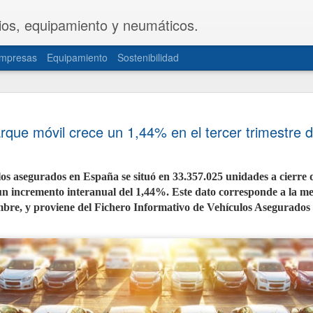
ios, equipamiento y neumáticos.
mpresas
Equipamiento
Sostenibilidad
CETRAA y
JUL
arque móvil crece un 1,44% en el tercer trimestre 
31
una propue
del Decret
s asegurados en España se situó en 33.357.025 unidades a cierre d
Las patronales CETRAA y 
un incremento interanual del 1,44%. Este dato corresponde a la me
de Industria y Turismo u
modificación del Real De
iembre, y proviene del Fichero Informativo de Vehículos Asegurados
la actividad de los taller
norma, aprobada hace cas
actualizada de forma int
realidades del mercado ac
documentación telemática
movilidad personal.
La propuesta, elaborada 
territoriales de ambas or
sector de mayor seguridad 