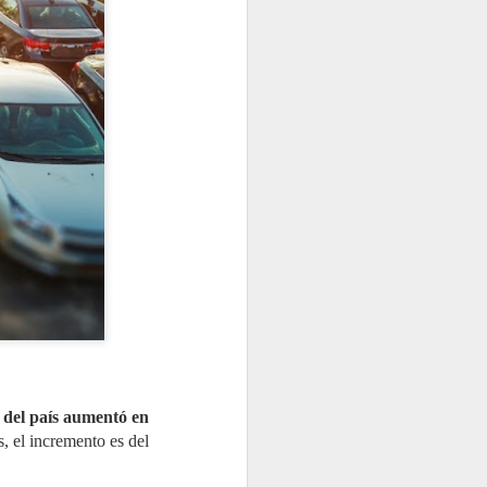
las garantías tanto para los talleres
TNU gestionó casi
JUL
27
99.000 toneladas de
neumáticos fuera de
uso en 2025, un 7,4%
s del país aumentó en
más
s, el incremento es del
TNU (Tratamiento Neumáticos
Usados) ha presentado su