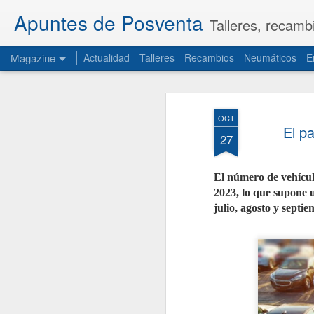
Apuntes de Posventa
Talleres, recamb
Magazine
Actualidad
Talleres
Recambios
Neumáticos
E
OCT
El p
27
El número de vehículo
2023, lo que supone 
julio, agosto y sept