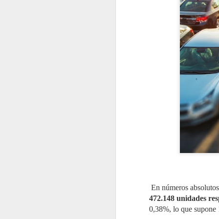
Motul renueva sus
JUL
31
Packs Pre-ITV con una
fórmula "2 en 1"
Motul ha renovado
En números absoluto
completamente sus Packs Pre-
ITV para motores de gasolina y
472.148 unidades res
diésel, incorporando nuevas
0,38%, lo que supone 
fórmulas "2 en 1" y un protocolo