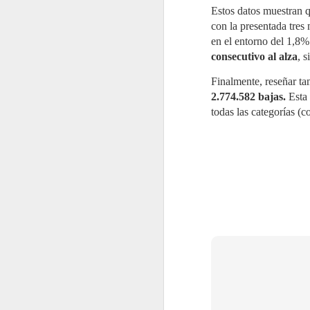
de aplicación secuencial en dos
Estos datos muestran q
fases sobre depósitos
J
consecutivos.
con la presentada tres
2
en el entorno del 1,8%
La
consecutivo al alza
, 
re
re
Finalmente, reseñar t
de
Po
2.774.582 bajas.
Esta
d
todas las categorías (
ac
J
2
Mi
C
Pa
re
e
es
El
g
a