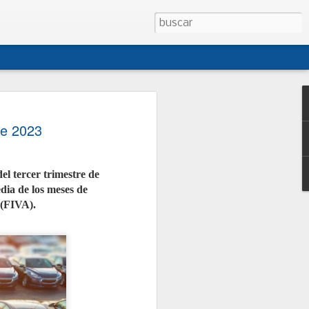
 CONEPA presentan
de 2023
sta de modificación
o de Talleres
el tercer trimestre de
CONEPA han presentado al Ministerio
dia de los meses de
na propuesta conjunta de
creto 1457/1986, la norma que regula
 (FIVA).
es de reparación de vehículos. La
i cuatro décadas, no ha sido
egral desde entonces y no contempla
tual como los talleres móviles, la
 o la reparación de vehículos de
junto con las asociaciones
ganizaciones, persigue dotar al
jurídica, facilitar la gestión