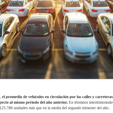
administrativa y reforzar 
como para los usuarios.
SIGNUS gestionó el
GENCI apoyará a los
JUL
JUL
29
28
equivalente a 28
socios de ANCERA en
millones de
el cumplimiento de la
neumáticos de turismo
RAP de envases y del
s,
el promedio de vehículos en circulación por las calles y carretera
en 2025
PPWR
pecto al mismo periodo del año anterior.
En términos intertrimestrale
El sistema colectivo de
ANCERA y GENCI han suscrito
125.788 unidades más que en la media del segundo trimestre del año.
responsabilidad ampliada del
hoy en Madrid un convenio de