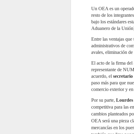
de aplicación secuencial en dos
fases sobre depósitos
J
Un OEA es un operador
consecutivos.
2
resto de los integrante
La
bajo los estándares e
re
Aduanero de la Unión
re
de
Entre las ventajas que
Po
d
administrativos de com
ac
avales, eliminación de
El acto de la firma de
representante de NUMA
J
acuerdo, el
secretari
2
paso más para que nues
comercio exterior y en
Mi
C
Pa
Por su parte,
Lourdes
re
competitiva para las e
e
es
cambios planteados por
OEA será una pieza cla
El
g
mercancías en los pue
a