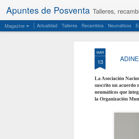
Apuntes de Posventa
Talleres, recamb
Magazine
Actualidad
Talleres
Recambios
Neumáticos
E
MAR
ADINE 
13
La Asociación Nacio
suscrito un acuerdo 
neumáticos que inte
la Organización Mun