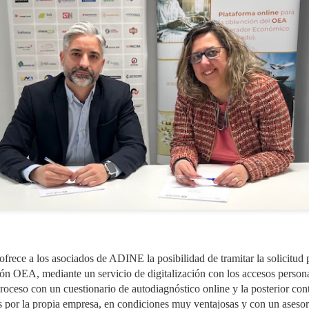
administrativa y reforzar 
como para los usuarios.
SIGNUS gestionó el
GENCI apoyará a los
JUL
JUL
29
28
equivalente a 28
socios de ANCERA en
millones de
el cumplimiento de la
neumáticos de turismo
RAP de envases y del
ce a los asociados de ADINE la posibilidad de tramitar la solicitud 
en 2025
PPWR
ión OEA, mediante un servicio de digitalización con los accesos persona
ceso con un cuestionario de autodiagnóstico online y la posterior contr
El sistema colectivo de
ANCERA y GENCI han suscrito
responsabilidad ampliada del
hoy en Madrid un convenio de
s por la propia empresa, en condiciones muy ventajosas y con un aseso