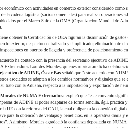
productor (SCRAP) SIGNUS ha
colaboración para
presentado sus resultados de
proporcionar a los asociados
El sector del recambio para camión y autobús crece
UL
 económico con actividades en comercio exterior considerado como se
actividad para el ejercicio 2025,
de la distribución de recambios
4
un 3,5% a junio
en el que gestionó 230.901
información especializada y
s de la cadena logística (socios comerciales) para realizar operaciones a
toneladas de neumáticos al
asesoramiento sobre las
 distribución de recambios para vehículo industrial en España
stablecidos por el Marco Safe de la OMA (Organización Mundial de A
final de su vida útil (NFVU). Esta
obligaciones derivadas de la
gistró un crecimiento del 3,5% en el primer semestre de 2026
cifra, equivalente a más de 28
Responsabilidad Ampliada del
).
specto al mismo periodo de 2025, según el estudio de actividad
millones de neumáticos de
Productor (RAP) para envases
l primer semestre publicado por la Asociación Española de
turismo (que colocados en fila
y del Reglamento Europeo de
 tiene obtener la Certificación de OEA figuran la disminución de gastos 
sventa para Vehículo Industrial (AERVI). Dos de cada tres
recorrerían cerca de 18.000
Envases y Residuos de Envases
istribuidores —el 67%— declararon haber incrementado su
kilómetros), supera en un 5,5%
(PPWR). El acuerdo ha sido
ercio exterior, despacho centralizado y simplificado; eliminación de cir
tividad en el periodo.
las obligaciones establecidas
firmado por Jorge Navarro,
 inspecciones en puertos de llegada y preferencia de posicionamiento e
por la normativa para las
director de Empresas Adheridas
empresas adheridas al sistema.
de GENCI, y Paula Aldea,
l acuerdo ha contado con la presencia del secretario ejecutivo de ADINE
directora de Comunicación y
Marketing de ANCERA.
 Extremadura, Lourdes Morales, quienes rubricaron dicha colaboración
Midas abre en Vinaròs y Paterna y suma 12 centros
UL
o ejecutivo de ADINE, Óscar Bas
señaló que "este acuerdo con NUM
4
en la Comunidad Valenciana
tros asociados se adapten a los cambios normativos y digitales que se 
 su trato con la Aduana, respecto a la importación y exportación de ne
das ha abierto dos nuevos talleres franquiciados en la
omunidad Valenciana, uno en Vinaròs (Castellón) y otro en
terna (Valencia), con lo que la cadena alcanza 12 centros en la
 Morales de NUMA Extremadura
explicó que "este convenio signifi
gión. Las inauguraciones se enmarcan en la estrategia de
mpresas de ADINE al poder adaptarse de forma sencilla, ágil, practica 
xpansión de la compañía en mercados que considera
tratégicos.
 la UE con la reforma del CAU, la cual obligara a la conexión digital
ve para la obtención de ventajas y beneficios, en la operativa diaria y
 centro de Vinaròs, con 500 m² y cuatro elevadores, está
estionado por Laura y Jaume Garau, con experiencia previa en
rtos". Asimismo, Morales agradeció la confianza depositada en NUMA
utomoción.