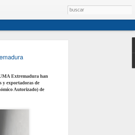
 CONEPA presentan
remadura
sta de modificación
o de Talleres
y NUMA Extremadura han
CONEPA han presentado al Ministerio
s y exportadoras de
na propuesta conjunta de
creto 1457/1986, la norma que regula
nómico Autorizado) de
es de reparación de vehículos. La
i cuatro décadas, no ha sido
egral desde entonces y no contempla
tual como los talleres móviles, la
 o la reparación de vehículos de
junto con las asociaciones
ganizaciones, persigue dotar al
jurídica, facilitar la gestión