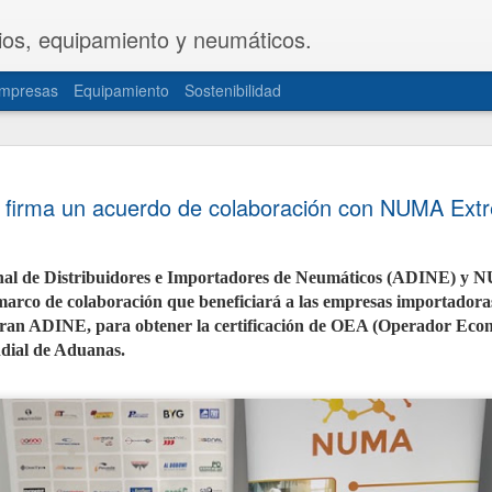
ios, equipamiento y neumáticos.
mpresas
Equipamiento
Sostenibilidad
CETRAA y
JUL
firma un acuerdo de colaboración con NUMA Ext
31
una propue
del Decret
nal de Distribuidores e Importadores de Neumáticos (ADINE) 
Las patronales CETRAA y 
marco de colaboración que beneficiará a las empresas importadora
de Industria y Turismo u
modificación del Real De
gran ADINE, para obtener la certificación de OEA (Operador Eco
la actividad de los taller
dial de Aduanas.
norma, aprobada hace cas
actualizada de forma int
realidades del mercado ac
documentación telemática
movilidad personal.
La propuesta, elaborada 
territoriales de ambas or
sector de mayor seguridad 