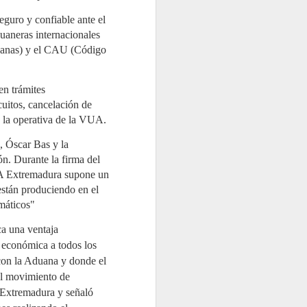
Memoria de Actividad 2025, un
ejercicio en el que el Sistema
guro y confiable ante el
Colectivo de Responsabilidad
Ampliada del Productor
duaneras internacionales
(SCRAP) gestionó 98.933
duanas) y el CAU (Código
toneladas de neumáticos al
final de su vida útil (NFVU). Esta
cifra supone un incremento del
7,4% respecto al año anterior y
en trámites
reafirma el compromiso de la
entidad con una gestión
cuitos, cancelación de
responsable, en un contexto
n la operativa de la VUA.
marcado por la entrada en
vigor del Real Decreto
, Óscar Bas y la
712/2025.
. Durante la firma del
A Extremadura supone un
están produciendo en el
umáticos"
ca una ventaja
y económica a todos los
 con la Aduana y donde el
 el movimiento de
 Extremadura
y señaló