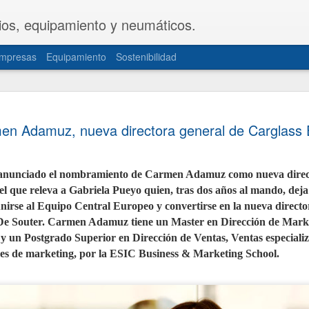
ios, equipamiento y neumáticos.
mpresas
Equipamiento
Sostenibilidad
CETRAA y
JUL
en Adamuz, nueva directora general de Carglass
31
una propue
del Decret
anunciado el nombramiento de Carmen Adamuz como nueva direct
Las patronales CETRAA y 
el que releva a Gabriela Pueyo quien, tras dos años al mando,
deja 
de Industria y Turismo u
modificación del Real De
irse al Equipo Central Europeo y convertirse en la nueva directo
la actividad de los taller
 De Souter. Carmen Adamuz tiene un Master en Dirección de Marke
norma, aprobada hace cas
actualizada de forma int
 un Postgrado Superior en Dirección de Ventas, Ventas especiali
realidades del mercado ac
documentación telemática
des de marketing, por la ESIC Business & Marketing School.
movilidad personal.
La propuesta, elaborada 
territoriales de ambas or
sector de mayor seguridad 