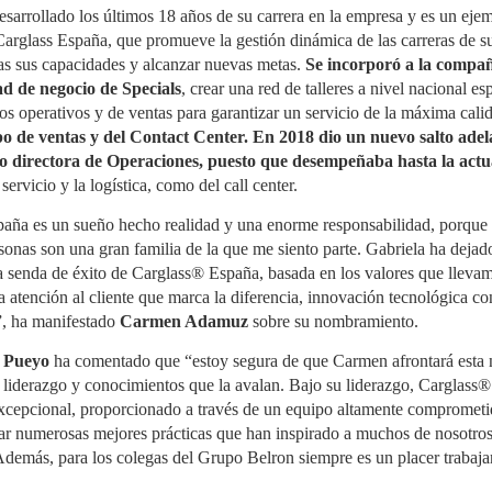
productor (SCRAP) SIGNUS ha
colaboración para
rrollado los últimos 18 años de su carrera en la empresa y es un ejem
presentado sus resultados de
proporcionar a los asociados
El sector del recambio para camión y autobús crece
UL
actividad para el ejercicio 2025,
de la distribución de recambios
Carglass España, que promueve la gestión dinámica de las carreras de s
4
un 3,5% a junio
en el que gestionó 230.901
información especializada y
as sus capacidades y alcanzar nuevas metas.
Se incorporó a la compañ
toneladas de neumáticos al
asesoramiento sobre las
 distribución de recambios para vehículo industrial en España
final de su vida útil (NFVU). Esta
obligaciones derivadas de la
ad de negocio de Specials
, crear una red de talleres a nivel nacional esp
gistró un crecimiento del 3,5% en el primer semestre de 2026
cifra, equivalente a más de 28
Responsabilidad Ampliada del
specto al mismo periodo de 2025, según el estudio de actividad
sos operativos y de ventas para garantizar un servicio de la máxima cali
millones de neumáticos de
Productor (RAP) para envases
l primer semestre publicado por la Asociación Española de
turismo (que colocados en fila
y del Reglamento Europeo de
o de ventas y del Contact Center. En 2018 dio un nuevo salto adela
sventa para Vehículo Industrial (AERVI). Dos de cada tres
recorrerían cerca de 18.000
Envases y Residuos de Envases
o directora de Operaciones, puesto que desempeñaba hasta la actu
istribuidores —el 67%— declararon haber incrementado su
kilómetros), supera en un 5,5%
(PPWR). El acuerdo ha sido
tividad en el periodo.
las obligaciones establecidas
firmado por Jorge Navarro,
servicio y la logística, como del call center.
por la normativa para las
director de Empresas Adheridas
empresas adheridas al sistema.
de GENCI, y Paula Aldea,
paña es un sueño hecho realidad y una enorme responsabilidad, porque 
directora de Comunicación y
sonas son una gran familia de la que me siento parte. Gabriela ha dejado
Marketing de ANCERA.
 la senda de éxito de Carglass® España, basada en los valores que llev
Midas abre en Vinaròs y Paterna y suma 12 centros
UL
a atención al cliente que marca la diferencia, innovación tecnológica co
4
en la Comunidad Valenciana
”, ha manifestado
Carmen Adamuz
sobre su nombramiento.
das ha abierto dos nuevos talleres franquiciados en la
omunidad Valenciana, uno en Vinaròs (Castellón) y otro en
 Pueyo
ha comentado que “estoy segura de que Carmen afrontará esta 
terna (Valencia), con lo que la cadena alcanza 12 centros en la
gión. Las inauguraciones se enmarcan en la estrategia de
 liderazgo y conocimientos que la avalan. Bajo su liderazgo, Carglass
xpansión de la compañía en mercados que considera
 excepcional, proporcionado a través de un equipo altamente comprome
tratégicos.
lar numerosas mejores prácticas que han inspirado a muchos de nosotros 
 centro de Vinaròs, con 500 m² y cuatro elevadores, está
demás, para los colegas del Grupo Belron siempre es un placer trabaja
estionado por Laura y Jaume Garau, con experiencia previa en
utomoción.