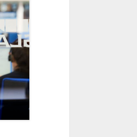
las garantías tanto para los talleres
TNU gestionó casi
JUL
27
99.000 toneladas de
neumáticos fuera de
uso en 2025, un 7,4%
más
TNU (Tratamiento Neumáticos
Usados) ha presentado su