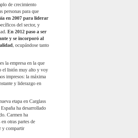
Memoria de Actividad 2025, un
plo de crecimiento
ejercicio en el que el Sistema
Colectivo de Responsabilidad
us personas para que
Ampliada del Productor
ía en 2007 para liderar
(SCRAP) gestionó 98.933
toneladas de neumáticos al
ecíficos del sector, y
final de su vida útil (NFVU). Esta
dad.
En 2012 paso a ser
cifra supone un incremento del
7,4% respecto al año anterior y
nte y se incorporó al
reafirma el compromiso de la
alidad
, ocupándose tanto
entidad con una gestión
responsable, en un contexto
marcado por la entrada en
vigor del Real Decreto
es la empresa en la que
712/2025.
 el listón muy alto y voy
amos impresos: la máxima
nstante y liderazgo en
nueva etapa en Carglass
® España ha desarrollado
tido. Carmen ha
en otras partes de
r y compartir