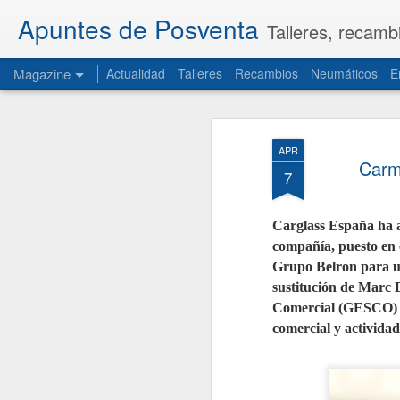
Apuntes de Posventa
Talleres, recamb
Magazine
Actualidad
Talleres
Recambios
Neumáticos
E
APR
Carm
7
Carglass España ha 
compañía, puesto en 
Grupo Belron para un
sustitución de Marc
Comercial (GESCO) y
comercial y activida