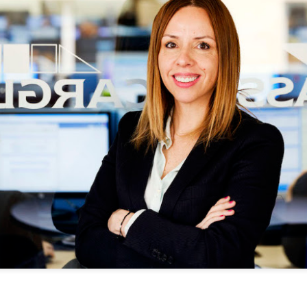
administrativa y reforzar 
como para los usuarios.
SIGNUS gestionó el
GENCI apoyará a los
JUL
JUL
29
28
equivalente a 28
socios de ANCERA en
millones de
el cumplimiento de la
neumáticos de turismo
RAP de envases y del
en 2025
PPWR
El sistema colectivo de
ANCERA y GENCI han suscrito
responsabilidad ampliada del
hoy en Madrid un convenio de