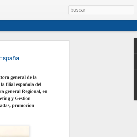
 CONEPA presentan
 España
sta de modificación
o de Talleres
ora general de la
CONEPA han presentado al Ministerio
la filial española del
na propuesta conjunta de
creto 1457/1986, la norma que regula
ra general Regional, en
es de reparación de vehículos. La
ting y Gestión
i cuatro décadas, no ha sido
egral desde entonces y no contempla
zadas, promoción
tual como los talleres móviles, la
 o la reparación de vehículos de
junto con las asociaciones
ganizaciones, persigue dotar al
jurídica, facilitar la gestión