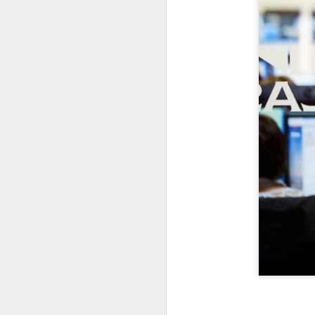
Motul renueva sus
JUL
31
Packs Pre-ITV con una
fórmula "2 en 1"
Motul ha renovado
completamente sus Packs Pre-
ITV para motores de gasolina y
diésel, incorporando nuevas
fórmulas "2 en 1" y un protocolo