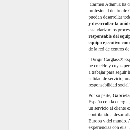
de aplicación secuencial en dos
Carmen Adamuz ha desa
fases sobre depósitos
J
consecutivos.
profesional dentro de 
2
puedan desarrollar tod
La
y desarrollar la unid
re
re
estandarizar los proce
de
responsable del equip
Po
equipo ejecutivo com
d
ac
de la red de centros de 
“Dirigir Carglass® Es
he crecido y cuyas per
a trabajar para seguir
J
calidad de servicio, un
2
responsabilidad social
Mi
C
Por su parte,
Gabriela
Pa
re
España con la energía,
e
un servicio al cliente
es
contribuido a desarrol
El
Europa y del mundo. A
g
a
experiencias con ella”.