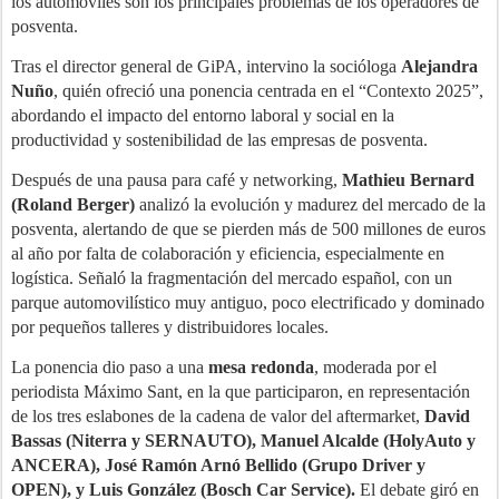
los automóviles son los principales problemas de los operadores de
posventa.
Tras el director general de GiPA, intervino la socióloga
Alejandra
Nuño
, quién ofreció una ponencia centrada en el “Contexto 2025”,
abordando el impacto del entorno laboral y social en la
productividad y sostenibilidad de las empresas de posventa.
Después de una pausa para café y networking,
Mathieu Bernard
(Roland Berger)
analizó la evolución y madurez del mercado de la
posventa, alertando de que se pierden más de 500 millones de euros
al año por falta de colaboración y eficiencia, especialmente en
logística. Señaló la fragmentación del mercado español, con un
parque automovilístico muy antiguo, poco electrificado y dominado
por pequeños talleres y distribuidores locales.
La ponencia dio paso a una
mesa redonda
, moderada por el
periodista Máximo Sant, en la que participaron, en representación
de los tres eslabones de la cadena de valor del aftermarket,
David
Bassas (Niterra y SERNAUTO), Manuel Alcalde (HolyAuto y
ANCERA), José Ramón Arnó Bellido (Grupo Driver y
OPEN), y Luis González (Bosch Car Service).
El debate giró en