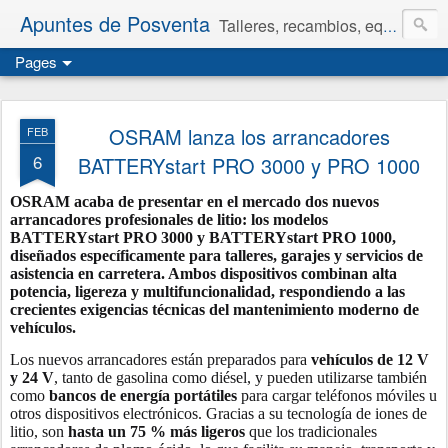
Apuntes de Posventa
Talleres, recambios, equipamiento y neumáticos.
Pages
OSRAM lanza los arrancadores
FEB
6
BATTERYstart PRO 3000 y PRO 1000
OSRAM acaba de presentar en el mercado dos nuevos
arrancadores profesionales de litio: los modelos
BATTERYstart PRO 3000
y
BATTERYstart PRO 1000
,
diseñados específicamente para talleres, garajes y servicios de
asistencia en carretera. Ambos dispositivos combinan alta
potencia, ligereza y multifuncionalidad, respondiendo a las
crecientes exigencias técnicas del mantenimiento moderno de
vehículos.
Los nuevos arrancadores están preparados para
vehículos de 12 V
y 24 V
, tanto de gasolina como diésel, y pueden utilizarse también
como
bancos de energía portátiles
para cargar teléfonos móviles u
otros dispositivos electrónicos. Gracias a su tecnología de iones de
litio, son
hasta un 75 % más ligeros
que los tradicionales