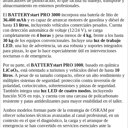
arrancadores de plomo-ácido, lo que facilita su manejo, transporte y
almacenamiento en entornos profesionales.
El
BATTERYstart PRO 3000
incorpora una batería de litio de
36.400 mAh
y es capaz de arrancar motores de gasolina y diésel de
hasta
13 litros
, incluyendo vehículos comerciales pesados. Cuenta
con detección automática de voltaje (12/24 V), se carga
completamente en
4 horas
y pesa menos de
4 kg
, frente a los hasta
30 kg
de los equipos convencionales. Incluye una
luz de trabajo
LED
, una luz de advertencia, un asa robusta y soportes integrados
para pinzas, lo que lo hace especialmente útil en intervenciones
nocturnas o de emergencia.
Por su parte, el
BATTERYstart PRO 1000
, basado en química
LiCoO
₂
, está orientado a turismos y vehículos diésel de hasta
10
litros
. A pesar de su tamaño compacto, ofrece un alto rendimiento y
múltiples sistemas de seguridad: protección contra inversión de
polaridad, cortocircuitos, sobretensiones y pinzas de seguridad.
También integra una
luz LED de cuatro modos
, incluyendo
función SOS en rojo, y cuenta con una carcasa de policarbonato
resistente y patas antideslizantes para mayor estabilidad en el taller.
Ambos modelos forman parte de la estrategia de OSRAM por
ofrecer soluciones técnicas avanzadas al canal profesional, en un
contexto en el que el diagnóstico, la carga y el arranque de
emergencia se han convertido en servicios esenciales ante la