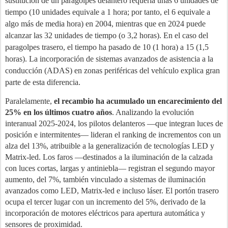
sustitución de un paragolpes delantero requería unas 6 unidades de
tiempo (10 unidades equivale a 1 hora; por tanto, el 6 equivale a
algo más de media hora) en 2004, mientras que en 2024 puede
alcanzar las 32 unidades de tiempo (o 3,2 horas). En el caso del
paragolpes trasero, el tiempo ha pasado de 10 (1 hora) a 15 (1,5
horas).
La incorporación de sistemas avanzados de asistencia a la
conducción (ADAS) en zonas periféricas del vehículo explica gran
parte de esta diferencia.
Paralelamente,
el recambio ha acumulado un encarecimiento del
25% en los últimos cuatro años
. Analizando la evolución
interanual 2025-2024, los pilotos delanteros —que integran luces de
posición e intermitentes— lideran el ranking de incrementos con un
alza del 13%, atribuible a la generalización de tecnologías LED y
Matrix-led. Los faros —destinados a la iluminación de la calzada
con luces cortas, largas y antiniebla— registran el segundo mayor
aumento, del 7%, también vinculado a sistemas de iluminación
avanzados como LED, Matrix-led e incluso láser. El portón trasero
ocupa el tercer lugar con un incremento del 5%, derivado de la
incorporación de motores eléctricos para apertura automática y
sensores de proximidad.