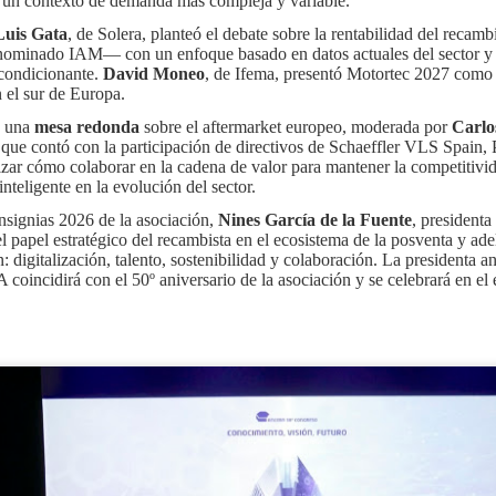
n un contexto de demanda más compleja y variable.
administrativa y reforzar 
como para los usuarios.
Luis Gata
, de Solera, planteó el debate sobre la rentabilidad del recamb
ominado IAM— con un enfoque basado en datos actuales del sector y en
condicionante.
David Moneo
, de Ifema, presentó Motortec 2027 como
n el sur de Europa.
a una
mesa redonda
sobre el aftermarket europeo, moderada por
Carlo
e contó con la participación de directivos de Schaeffler VLS Spain
lizar cómo colaborar en la cadena de valor para mantener la competitivi
 inteligente en la evolución del sector.
Insignias 2026 de la asociación,
Nines García de la Fuente
, president
 papel estratégico del recambista en el ecosistema de la posventa y ade
n: digitalización, talento, sostenibilidad y colaboración. La presidenta a
incidirá con el 50º aniversario de la asociación y se celebrará en el
SIGNUS gestionó el
GENCI apoyará a los
JUL
JUL
29
28
equivalente a 28
socios de ANCERA en
millones de
el cumplimiento de la
neumáticos de turismo
RAP de envases y del
en 2025
PPWR
El sistema colectivo de
ANCERA y GENCI han suscrito
responsabilidad ampliada del
hoy en Madrid un convenio de