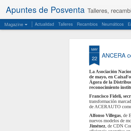
Apuntes de Posventa
Talleres, recamb
Magazine
Actualidad
Talleres
Recambios
Neumáticos
E
MAY
ANCERA cel
22
La Asociación Nacio
de mayo, en CaixaFor
Ágora de la Distribuc
reconocimiento instit
Francisco Fideli, s
transformación marcada 
de ACERAUTO como ent
Alfonso Villegas
, de 
nuevos modelos de mov
Jiménez
, de CDN Consu