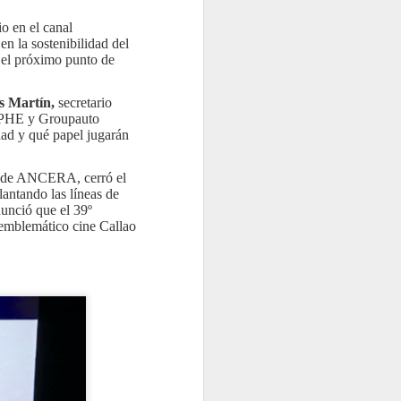
las garantías tanto para los talleres
io en el canal
 la sostenibilidad del
 el próximo punto de
s Martín,
secretario
, PHE y Groupauto
dad y qué papel jugarán
a de ANCERA, cerró el
lantando las líneas de
nunció que el 39º
 emblemático cine Callao
TNU gestionó casi
JUL
27
99.000 toneladas de
neumáticos fuera de
uso en 2025, un 7,4%
más
TNU (Tratamiento Neumáticos
Usados) ha presentado su