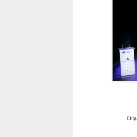
de aplicación secuencial en dos
fases sobre depósitos
J
consecutivos.
2
La
re
re
de
Po
d
ac
J
2
Mi
C
Pa
re
e
es
Etiq
El
g
a