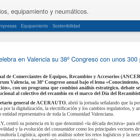
ios, equipamiento y neumáticos.
mpresas
Equipamiento
Sostenibilidad
CETRAA y
JUL
ebra en Valencia su 38º Congreso con unos 300 
31
una propue
del Decret
nal de Comerciantes de Equipos, Recambios y Accesorios (ANCERA
Las patronales CETRAA y 
um Valencia, su 38º Congreso anual bajo el lema «Conocimiento, V
de Industria y Turismo u
ión», con un programa que combinó análisis estratégico, debate se
modificación del Real De
ucional al colectivo del recambio en el marco del Día del Recambist
la actividad de los taller
norma, aprobada hace cas
ecretario general de ACERAUTO
, abrió la jornada señalando que la po
actualizada de forma int
por la digitalización, la electrificación y los cambios regulatorios, y 
realidades del mercado ac
idad representativa de toda la Comunidad Valenciana.
documentación telemática
movilidad personal.
EY, centró su ponencia en lo que denominó «la década decisiva» para el 
La propuesta, elaborada 
ilidad y la evolución del consumidor como los principales vectores d
territoriales de ambas or
ltoría Logística, aportó un análisis sobre los retos logísticos y la nec
sector de mayor seguridad 