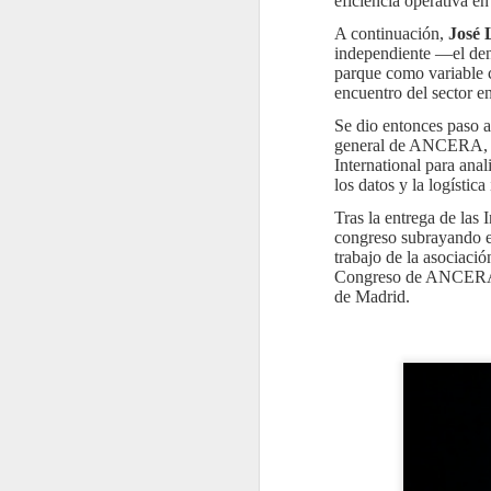
eficiencia operativa e
A continuación,
José 
independiente —el den
parque como variable 
encuentro del sector e
Se dio entonces paso 
general de ANCERA, qu
International para ana
los datos y la logística
Tras la entrega de las 
congreso subrayando el
trabajo de la asociació
Congreso de ANCERA co
de Madrid.
Motul renueva sus
JUL
31
Packs Pre-ITV con una
fórmula "2 en 1"
Motul ha renovado
completamente sus Packs Pre-
ITV para motores de gasolina y
diésel, incorporando nuevas
fórmulas "2 en 1" y un protocolo