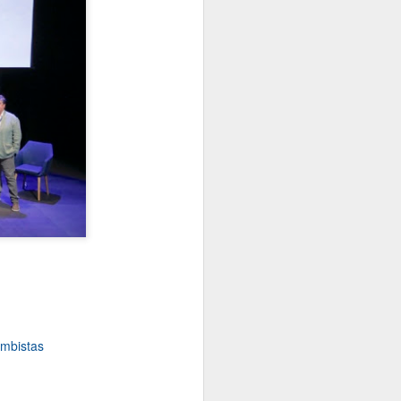
Memoria de Actividad 2025, un
ejercicio en el que el Sistema
Colectivo de Responsabilidad
Ampliada del Productor
(SCRAP) gestionó 98.933
toneladas de neumáticos al
final de su vida útil (NFVU). Esta
cifra supone un incremento del
7,4% respecto al año anterior y
reafirma el compromiso de la
entidad con una gestión
responsable, en un contexto
marcado por la entrada en
vigor del Real Decreto
712/2025.
mbistas